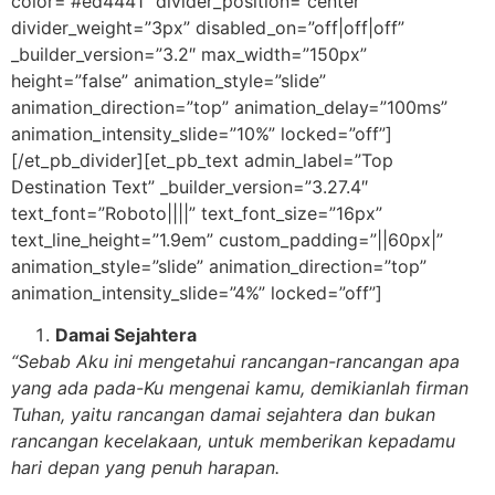
color=”#ed4441″ divider_position=”center”
divider_weight=”3px” disabled_on=”off|off|off”
_builder_version=”3.2″ max_width=”150px”
height=”false” animation_style=”slide”
animation_direction=”top” animation_delay=”100ms”
animation_intensity_slide=”10%” locked=”off”]
[/et_pb_divider][et_pb_text admin_label=”Top
Destination Text” _builder_version=”3.27.4″
text_font=”Roboto||||” text_font_size=”16px”
text_line_height=”1.9em” custom_padding=”||60px|”
animation_style=”slide” animation_direction=”top”
animation_intensity_slide=”4%” locked=”off”]
Damai Sejahtera
“Sebab Aku ini mengetahui rancangan-rancangan apa
yang ada pada-Ku mengenai kamu, demikianlah firman
Tuhan, yaitu rancangan damai sejahtera dan bukan
rancangan kecelakaan, untuk memberikan kepadamu
hari depan yang penuh harapan.