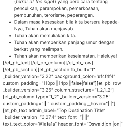
(
terror of the night
) yang berbicara tentang
penculikan, perampokan, pemerkosaan,
pembunuhan, terorisme, peperangan.
Dalam masa kesesakan bila kita berseru kepada-
Nya, Tuhan akan menjawab.
Tuhan akan memuliakan kita.
Tuhan akan memberikan panjang umur dengan
berkat yang melimpah.
Tuhan akan memberikan keselamatan. Haleluya!
[/et_pb_text][/et_pb_column][/et_pb_row]
[/et_pb_section][et_pb_section fb_built=”1″
_builder_version=”3.22″ background_color=”#f4f4f4″
custom_padding=”110px||14px||false|false”][et_pb_row
_builder_version=”3.25″ column_structure=”1_2,1_2″]
[et_pb_column type=”1_2″ _builder_version=”3.25″
custom_padding=”|||” custom_padding__hover=”|||”]
[et_pb_text admin_label=”Top Destination Title”
_builder_version=”3.27.4″ text_font=”||||”
text_text_color=”#1a1a1a” header_font=”Oswald|on||on|”