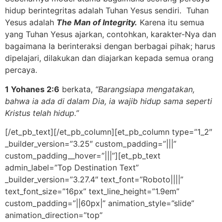
hidup berintegritas adalah Tuhan Yesus sendiri. Tuhan
Yesus adalah
The Man of Integrity.
Karena itu semua
yang Tuhan Yesus ajarkan, contohkan, karakter-Nya dan
bagaimana Ia berinteraksi dengan berbagai pihak; harus
dipelajari, dilakukan dan diajarkan kepada semua orang
percaya.
1 Yohanes 2:6
berkata,
“Barangsiapa mengatakan,
bahwa ia ada di dalam Dia, ia wajib hidup sama seperti
Kristus telah hidup.”
[/et_pb_text][/et_pb_column][et_pb_column type=”1_2″
_builder_version=”3.25″ custom_padding=”|||”
custom_padding__hover=”|||”][et_pb_text
admin_label=”Top Destination Text”
_builder_version=”3.27.4″ text_font=”Roboto||||”
text_font_size=”16px” text_line_height=”1.9em”
custom_padding=”||60px|” animation_style=”slide”
animation_direction=”top”