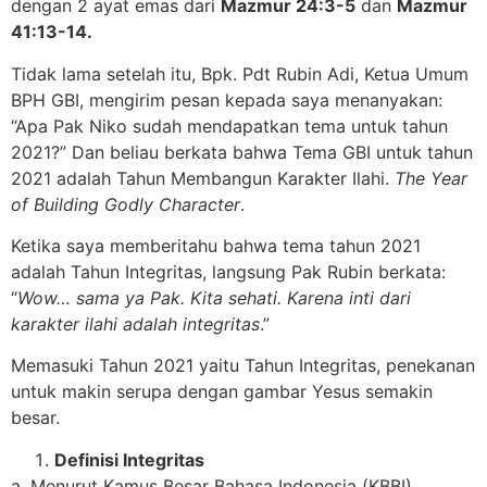
dengan 2 ayat emas dari
Mazmur 24:3-5
dan
Mazmur
41:13-14.
Tidak lama setelah itu, Bpk. Pdt Rubin Adi, Ketua Umum
BPH GBI, mengirim pesan kepada saya menanyakan:
“Apa Pak Niko sudah mendapatkan tema untuk tahun
2021?” Dan beliau berkata bahwa Tema GBI untuk tahun
2021 adalah Tahun Membangun Karakter Ilahi.
The Year
of Building Godly Character
.
Ketika saya memberitahu bahwa tema tahun 2021
adalah Tahun Integritas, langsung Pak Rubin berkata:
“
Wow… sama ya Pak. Kita sehati. Karena inti dari
karakter ilahi adalah integritas
.”
Memasuki Tahun 2021 yaitu Tahun Integritas, penekanan
untuk makin serupa dengan gambar Yesus semakin
besar.
Definisi Integritas
a. Menurut Kamus Besar Bahasa Indonesia (KBBI)