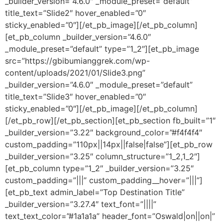
_builder_version=”4.6.0″ _module_preset=”default”
title_text=”Slide2″ hover_enabled=”0″
sticky_enabled=”0″][/et_pb_image][/et_pb_column]
[et_pb_column _builder_version=”4.6.0″
_module_preset=”default” type=”1_2″][et_pb_image
src=”https://gbibumianggrek.com/wp-
content/uploads/2021/01/Slide3.png”
_builder_version=”4.6.0″ _module_preset=”default”
title_text=”Slide3″ hover_enabled=”0″
sticky_enabled=”0″][/et_pb_image][/et_pb_column]
[/et_pb_row][/et_pb_section][et_pb_section fb_built=”1″
_builder_version=”3.22″ background_color=”#f4f4f4″
custom_padding=”110px||14px||false|false”][et_pb_row
_builder_version=”3.25″ column_structure=”1_2,1_2″]
[et_pb_column type=”1_2″ _builder_version=”3.25″
custom_padding=”|||” custom_padding__hover=”|||”]
[et_pb_text admin_label=”Top Destination Title”
_builder_version=”3.27.4″ text_font=”||||”
text_text_color=”#1a1a1a” header_font=”Oswald|on||on|”