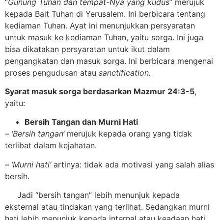
“
Gunung Tuhan dan tempat-Nya yang kudus
” merujuk
kepada Bait Tuhan di Yerusalem. Ini berbicara tentang
kediaman Tuhan. Ayat ini menunjukkan persyaratan
untuk masuk ke kediaman Tuhan, yaitu sorga. Ini juga
bisa dikatakan persyaratan untuk ikut dalam
pengangkatan dan masuk sorga. Ini berbicara mengenai
proses pengudusan atau
sanctification.
Syarat masuk sorga
berdasarkan Mazmur 24:3-5
,
yaitu:
B
ersih
T
angan dan
M
urni
H
ati
–
‘
Bersih tangan
‘
merujuk kepada orang yang tidak
terlibat dalam kejahatan.
–
‘
Murni hati
‘
artinya: tidak ada motivasi yang salah alias
bersih.
Jadi “bersih tangan” lebih menunjuk kepada
eksternal atau tindakan yang terlihat. Sedangkan murni
hati lebih menunjuk kepada internal atau keadaan hati.