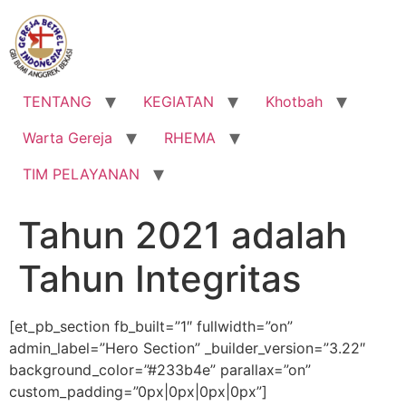
Lewati
ke
konten
TENTANG
KEGIATAN
Khotbah
Warta Gereja
RHEMA
TIM PELAYANAN
Tahun 2021 adalah
Tahun Integritas
[et_pb_section fb_built=”1″ fullwidth=”on”
admin_label=”Hero Section” _builder_version=”3.22″
background_color=”#233b4e” parallax=”on”
custom_padding=”0px|0px|0px|0px”]