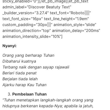
sticky_enabled=”0″][/et_pb_image][et_pb_text
admin_label=”Discover Beatuty Text”
_builder_version=”3.27.4″ text_font=”Roboto||||”
text_font_size=”16px” text_line_height=”1.9em”
custom_padding=”30px|||” animation_style=”slide”
animation_direction=”top” animation_delay=”200ms”
animation_intensity_slide=”10%”]
Nyanyi:
Orang yang berharap Tuhan
Dibaharui kuatnya
Terbang naik dengan sayap rajawali
Berlari tiada penat
Berjalan tiada lelah
Ajarku harap Kau Tuhan
Pembelaan Tuhan
“Tuhan menetapkan langkah-langkah orang yang
hidupnya berkenan kepada-Nya; apabila ia jatuh,