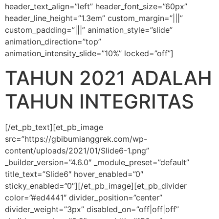
header_text_align=”left” header_font_size=”60px”
header_line_height=”1.3em” custom_margin=”|||”
custom_padding=”|||” animation_style=”slide”
animation_direction=”top”
animation_intensity_slide=”10%” locked=”off”]
TAHUN 2021 ADALAH
TAHUN INTEGRITAS
[/et_pb_text][et_pb_image
src=”https://gbibumianggrek.com/wp-
content/uploads/2021/01/Slide6-1.png”
_builder_version=”4.6.0″ _module_preset=”default”
title_text=”Slide6″ hover_enabled=”0″
sticky_enabled=”0″][/et_pb_image][et_pb_divider
color=”#ed4441″ divider_position=”center”
divider_weight=”3px” disabled_on=”off|off|off”