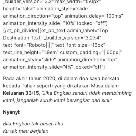
_builder_version=”3.2″ max_width=”150px”
height=”false” animation_style=”slide”
animation_direction=”top” animation_delay=”100ms”
animation_intensity_slide=”10%” locked=”off”]
[/et_pb_divider][et_pb_text admin_label=”Top
Destination Text” _builder_version=”3.27.4″
text_font=”Roboto||||” text_font_size=”16px”
text_line_height=”1.9em” custom_padding=”||60px|”
animation_style=”slide” animation_direction=”top”
animation_intensity_slide=”4%” locked=”off”]
Pada akhir tahun 2020, di dalam doa saya berkata
kepada Tuhan seperti yang dikatakan Musa dalam
Keluaran 33:15
,
“Jika Engkau sendiri tidak membimbing
kami, janganlah suruh kami berangkat dari sini.”
Nyanyi:
Bila Engkau tak besertaku
Ku tak mau berjalan