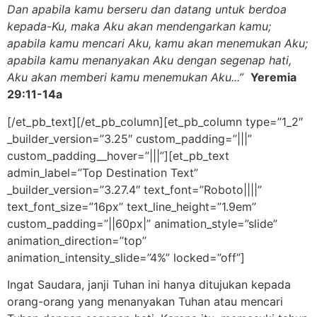
Dan apabila kamu berseru dan datang untuk berdoa
kepada-Ku, maka Aku akan mendengarkan kamu;
apabila kamu mencari Aku, kamu akan menemukan Aku;
apabila kamu menanyakan Aku dengan segenap hati,
Aku akan memberi kamu menemukan Aku.
.
.”
Yeremia
29:11-14a
[/et_pb_text][/et_pb_column][et_pb_column type=”1_2″
_builder_version=”3.25″ custom_padding=”|||”
custom_padding__hover=”|||”][et_pb_text
admin_label=”Top Destination Text”
_builder_version=”3.27.4″ text_font=”Roboto||||”
text_font_size=”16px” text_line_height=”1.9em”
custom_padding=”||60px|” animation_style=”slide”
animation_direction=”top”
animation_intensity_slide=”4%” locked=”off”]
Ingat Saudara, janji Tuhan ini hanya ditujukan kepada
orang-orang yang menanyakan Tuhan atau mencari