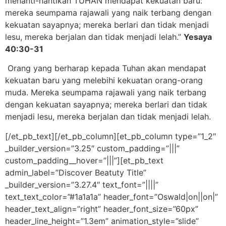
menanti-nantikan TUHAN mendapat kekuatan baru:
mereka seumpama rajawali yang naik terbang dengan
kekuatan sayapnya; mereka berlari dan tidak menjadi
lesu, mereka berjalan dan tidak menjadi lelah.”
Yesaya
40:30-31
Orang yang berharap kepada Tuhan akan mendapat
kekuatan baru yang melebihi kekuatan orang-orang
muda. Mereka seumpama rajawali yang naik terbang
dengan kekuatan sayapnya; mereka berlari dan tidak
menjadi lesu, mereka berjalan dan tidak menjadi lelah.
[/et_pb_text][/et_pb_column][et_pb_column type=”1_2″
_builder_version=”3.25″ custom_padding=”|||”
custom_padding__hover=”|||”][et_pb_text
admin_label=”Discover Beatuty Title”
_builder_version=”3.27.4″ text_font=”||||”
text_text_color=”#1a1a1a” header_font=”Oswald|on||on|”
header_text_align=”right” header_font_size=”60px”
header_line_height=”1.3em” animation_style=”slide”