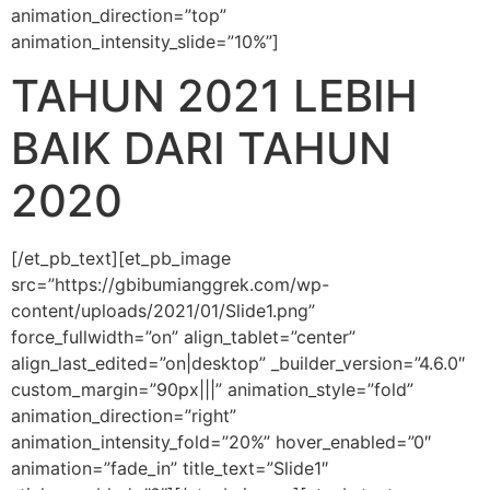
animation_direction=”top”
animation_intensity_slide=”10%”]
TAHUN 2021 LEBIH
BAIK DARI TAHUN
2020
[/et_pb_text][et_pb_image
src=”https://gbibumianggrek.com/wp-
content/uploads/2021/01/Slide1.png”
force_fullwidth=”on” align_tablet=”center”
align_last_edited=”on|desktop” _builder_version=”4.6.0″
custom_margin=”90px|||” animation_style=”fold”
animation_direction=”right”
animation_intensity_fold=”20%” hover_enabled=”0″
animation=”fade_in” title_text=”Slide1″