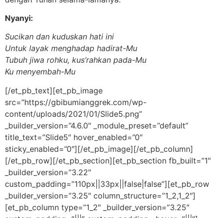
Nyanyi:
Sucikan dan kuduskan hati ini
U
ntuk layak menghadap hadirat-Mu
T
ubuh jiwa rohku, kus’rahkan pada-Mu
K
u menyembah-Mu
[/et_pb_text][et_pb_image
src=”https://gbibumianggrek.com/wp-
content/uploads/2021/01/Slide5.png”
_builder_version=”4.6.0″ _module_preset=”default”
title_text=”Slide5″ hover_enabled=”0″
sticky_enabled=”0″][/et_pb_image][/et_pb_column]
[/et_pb_row][/et_pb_section][et_pb_section fb_built=”1″
_builder_version=”3.22″
custom_padding=”110px||33px||false|false”][et_pb_row
_builder_version=”3.25″ column_structure=”1_2,1_2″]
[et_pb_column type=”1_2″ _builder_version=”3.25″