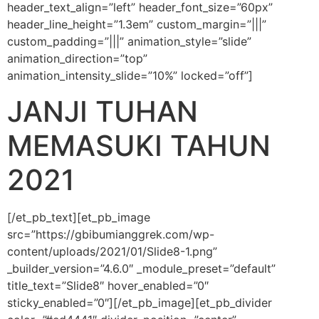
header_text_align=”left” header_font_size=”60px”
header_line_height=”1.3em” custom_margin=”|||”
custom_padding=”|||” animation_style=”slide”
animation_direction=”top”
animation_intensity_slide=”10%” locked=”off”]
JANJI TUHAN
MEMASUKI TAHUN
2021
[/et_pb_text][et_pb_image
src=”https://gbibumianggrek.com/wp-
content/uploads/2021/01/Slide8-1.png”
_builder_version=”4.6.0″ _module_preset=”default”
title_text=”Slide8″ hover_enabled=”0″
sticky_enabled=”0″][/et_pb_image][et_pb_divider