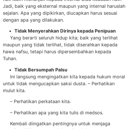
Jadi, baik yang eksternal maupun yang internal haruslah
sejalan. Apa yang dipikirkan, diucapkan harus sesuai
dengan apa yang dilakukan.
T
idak
M
enyerahkan
D
irinya
k
epada
P
enipuan
Yang berarti seluruh hidup kita; baik yang terlihat
maupun yang tidak terlihat, tidak diserahkan kepada
hawa nafsu, tetapi harus dipersembahkan kepada
Tuhan.
T
idak
B
ersumpah
P
alsu
Ini langsung mengingatkan kita kepada hukum moral
untuk tidak mengucapkan saksi dusta. – Perhatikan
mulut kita.
– Perhatikan perkataan kita.
– Perhatikan apa yang kita tulis di medsos.
Kembali diingatkan pentingnya untuk menjaga