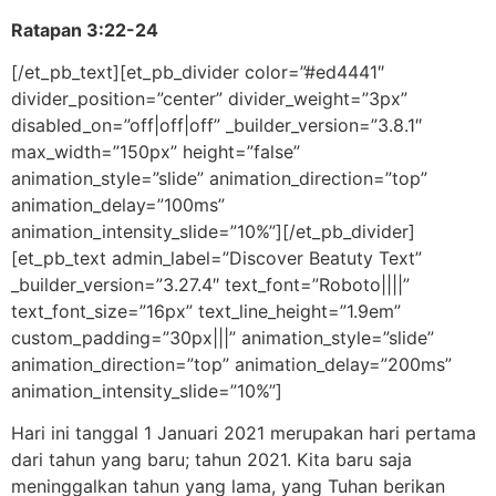
Ratapan 3:22-24
[/et_pb_text][et_pb_divider color=”#ed4441″
divider_position=”center” divider_weight=”3px”
disabled_on=”off|off|off” _builder_version=”3.8.1″
max_width=”150px” height=”false”
animation_style=”slide” animation_direction=”top”
animation_delay=”100ms”
animation_intensity_slide=”10%”][/et_pb_divider]
[et_pb_text admin_label=”Discover Beatuty Text”
_builder_version=”3.27.4″ text_font=”Roboto||||”
text_font_size=”16px” text_line_height=”1.9em”
custom_padding=”30px|||” animation_style=”slide”
animation_direction=”top” animation_delay=”200ms”
animation_intensity_slide=”10%”]
Hari ini tanggal 1 Januari 2021 merupakan hari pertama
dari tahun yang baru; tahun 2021. Kita baru saja
meninggalkan tahun yang lama, yang Tuhan berikan