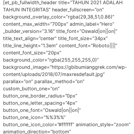
[et_pb_fullwidth_header title=”TAHUN 2021 ADALAH
TAHUN INTEGRITAS” header_fullscreen=”on”
background_overlay_color=”rgba(29,38,51,0.86)”
content_max_width=”700px” admin_label=”Hero”
_builder_version=”3.16″ title_font=”Oswald|on||on|”
title_text_align=”center” title_font_size=”34px”
title_line_height=”1.3em” content_font=”Roboto||||”
content_font_size=”20px”
background_color=”rgba(255,255,255,0)”
background_image=”https://gbibumianggrek.com/wp-
content/uploads/2018/07/maxresdefault.jpg”
parallax=”on” parallax_method=”on”
custom_button_one=”on”
button_one_border_radius=”0px”
button_one_letter_spacing=”4px”
button_one_font=”Oswald|on||on|”
button_one_icon=”%%3%%”
button_one_icon_color=”#ffffff” animation_style=”zoom”
animation_direction=”bottom”