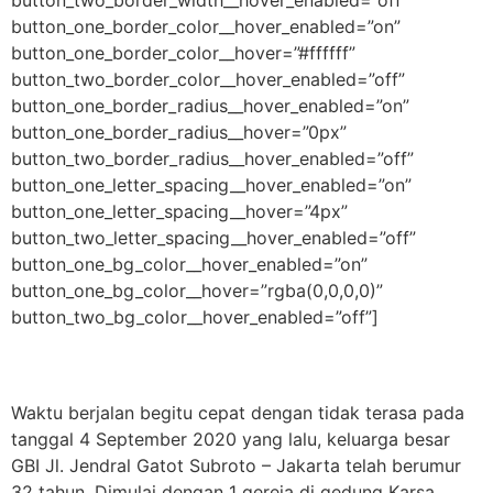
button_two_border_width__hover_enabled=”off”
button_one_border_color__hover_enabled=”on”
button_one_border_color__hover=”#ffffff”
button_two_border_color__hover_enabled=”off”
button_one_border_radius__hover_enabled=”on”
button_one_border_radius__hover=”0px”
button_two_border_radius__hover_enabled=”off”
button_one_letter_spacing__hover_enabled=”on”
button_one_letter_spacing__hover=”4px”
button_two_letter_spacing__hover_enabled=”off”
button_one_bg_color__hover_enabled=”on”
button_one_bg_color__hover=”rgba(0,0,0,0)”
button_two_bg_color__hover_enabled=”off”]
Waktu berjalan begitu cepat dengan tidak terasa pada
tanggal 4 September 2020 yang lalu, keluarga besar
GBI Jl. Jendral Gatot Subroto – Jakarta telah berumur
32 tahun. Dimulai dengan 1 gereja di gedung Karsa