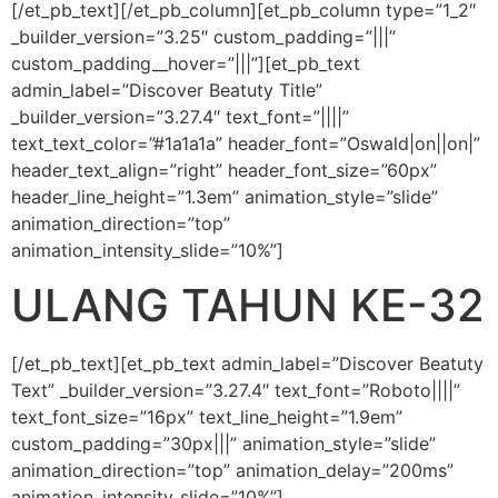
[/et_pb_text][/et_pb_column][et_pb_column type=”1_2″
_builder_version=”3.25″ custom_padding=”|||”
custom_padding__hover=”|||”][et_pb_text
admin_label=”Discover Beatuty Title”
_builder_version=”3.27.4″ text_font=”||||”
text_text_color=”#1a1a1a” header_font=”Oswald|on||on|”
header_text_align=”right” header_font_size=”60px”
header_line_height=”1.3em” animation_style=”slide”
animation_direction=”top”
animation_intensity_slide=”10%”]
ULANG TAHUN KE-32
[/et_pb_text][et_pb_text admin_label=”Discover Beatuty
Text” _builder_version=”3.27.4″ text_font=”Roboto||||”
text_font_size=”16px” text_line_height=”1.9em”
custom_padding=”30px|||” animation_style=”slide”
animation_direction=”top” animation_delay=”200ms”
animation_intensity_slide=”10%”]