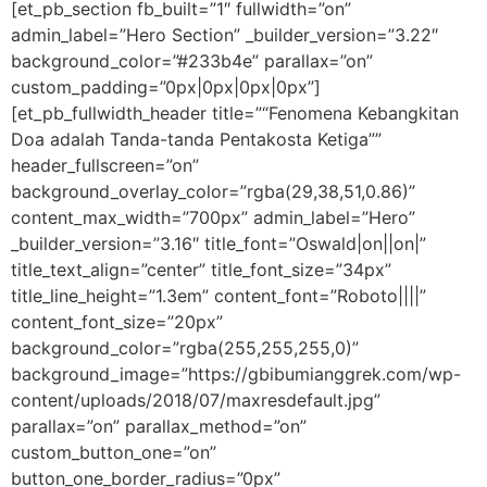
[et_pb_section fb_built=”1″ fullwidth=”on”
admin_label=”Hero Section” _builder_version=”3.22″
background_color=”#233b4e” parallax=”on”
custom_padding=”0px|0px|0px|0px”]
[et_pb_fullwidth_header title=”“Fenomena Kebangkitan
Doa adalah Tanda-tanda Pentakosta Ketiga””
header_fullscreen=”on”
background_overlay_color=”rgba(29,38,51,0.86)”
content_max_width=”700px” admin_label=”Hero”
_builder_version=”3.16″ title_font=”Oswald|on||on|”
title_text_align=”center” title_font_size=”34px”
title_line_height=”1.3em” content_font=”Roboto||||”
content_font_size=”20px”
background_color=”rgba(255,255,255,0)”
background_image=”https://gbibumianggrek.com/wp-
content/uploads/2018/07/maxresdefault.jpg”
parallax=”on” parallax_method=”on”
custom_button_one=”on”
button_one_border_radius=”0px”