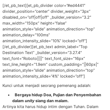
[/et_pb_text][et_pb_divider color=”#ed4441″
divider_position=”center” divider_weight=”3px”
disabled_on=”off|off|off” _builder_version=”3.2″
max_width=”150px” height=”false”
animation_style=”slide” animation_direction=”top”
animation_delay=”100ms”
animation_intensity_slide=”10%” locked=”off”]
[/et_pb_divider][et_pb_text admin_label=”Top
Destination Text” _builder_version=”3.27.4″
text_font=”Roboto||||” text_font_size=”16px”
text_line_height=”1.9em” custom_padding=”||60px|”
animation_style=”slide” animation_direction=”top”
animation_intensity_slide=”4%” locked=”off”]
Kunci untuk menjadi seorang pemenang adalah:
Bergaya hidup Doa, Pujian dan Penyembahan
dalam
unity
siang dan malam.
Artinya kita harus hidup intim dengan Tuhan. Dalam