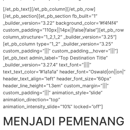
[/et_pb_text][/et_pb_column][/et_pb_row]
[/et_pb_section][et_pb_section fb_built=”1″
_builder_version=”3.22″ background_color=”#f4f4f4″
custom_padding=”110px||14px||false|false”][et_pb_row
column_structure=”1_2,1_2″ _builder_version=”3.25″]
[et_pb_column type=”1_2″ _builder_version=”3.25″
custom_padding=”|||” custom_padding__hover=”|||”]
[et_pb_text admin_label=”Top Destination Title”
_builder_version=”3.27.4″ text_font=”||||”
text_text_color=”#1a1a1a” header_font=”Oswald|on||on|”
header_text_align=”left” header_font_size=”60px”
header_line_height=”1.3em” custom_margin=”|||”
custom_padding=”|||” animation_style=”slide”
animation_direction=”top”
animation_intensity_slide=”10%” locked=”off”]
MENJADI PEMENANG