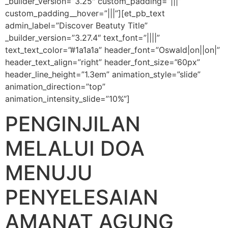
_builder_version=”3.25″ custom_padding=”|||”
custom_padding__hover=”|||”][et_pb_text
admin_label=”Discover Beatuty Title”
_builder_version=”3.27.4″ text_font=”||||”
text_text_color=”#1a1a1a” header_font=”Oswald|on||on|”
header_text_align=”right” header_font_size=”60px”
header_line_height=”1.3em” animation_style=”slide”
animation_direction=”top”
animation_intensity_slide=”10%”]
PENGINJILAN
MELALUI DOA
MENUJU
PENYELESAIAN
AMANAT AGUNG