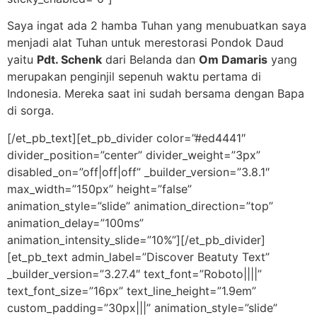
Saya ingat ada 2 hamba Tuhan yang menubuatkan saya
menjadi alat Tuhan untuk merestorasi Pondok Daud
yaitu
Pdt. Schenk
dari Belanda dan
Om Damaris
yang
merupakan penginjil sepenuh waktu pertama di
Indonesia. Mereka saat ini sudah bersama dengan Bapa
di sorga.
[/et_pb_text][et_pb_divider color=”#ed4441″
divider_position=”center” divider_weight=”3px”
disabled_on=”off|off|off” _builder_version=”3.8.1″
max_width=”150px” height=”false”
animation_style=”slide” animation_direction=”top”
animation_delay=”100ms”
animation_intensity_slide=”10%”][/et_pb_divider]
[et_pb_text admin_label=”Discover Beatuty Text”
_builder_version=”3.27.4″ text_font=”Roboto||||”
text_font_size=”16px” text_line_height=”1.9em”
custom_padding=”30px|||” animation_style=”slide”