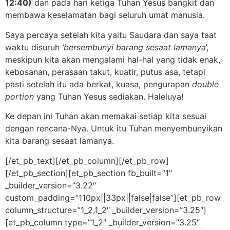
12:40)
dan pada hari ketiga Tuhan Yesus bangkit dan
membawa keselamatan bagi seluruh umat manusia.
Saya percaya setelah kita yaitu Saudara dan saya taat
waktu disuruh
‘bersembunyi barang sesaat lamanya
’,
meskipun kita akan mengalami hal-hal yang tidak enak,
kebosanan, perasaan takut, kuatir, putus asa, tetapi
pasti setelah itu ada berkat, kuasa, pengurapan
double
portion
yang Tuhan Yesus sediakan. Haleluya!
Ke depan ini Tuhan akan memakai setiap kita sesuai
dengan rencana-Nya. Untuk itu Tuhan menyembunyikan
kita barang sesaat lamanya.
[/et_pb_text][/et_pb_column][/et_pb_row]
[/et_pb_section][et_pb_section fb_built=”1″
_builder_version=”3.22″
custom_padding=”110px||33px||false|false”][et_pb_row
column_structure=”1_2,1_2″ _builder_version=”3.25″]
[et_pb_column type=”1_2″ _builder_version=”3.25″