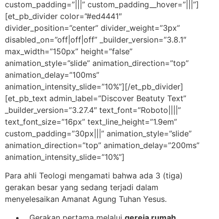
custom_padding=”|||” custom_padding__hover=”|||”]
[et_pb_divider color=”#ed4441″
divider_position=”center” divider_weight=”3px”
disabled_on=”off|off|off” _builder_version=”3.8.1″
max_width=”150px” height=”false”
animation_style=”slide” animation_direction=”top”
animation_delay=”100ms”
animation_intensity_slide=”10%”][/et_pb_divider]
[et_pb_text admin_label=”Discover Beatuty Text”
_builder_version=”3.27.4″ text_font=”Roboto||||”
text_font_size=”16px” text_line_height=”1.9em”
custom_padding=”30px|||” animation_style=”slide”
animation_direction=”top” animation_delay=”200ms”
animation_intensity_slide=”10%”]
Para ahli Teologi mengamati bahwa ada 3 (tiga)
gerakan besar yang sedang terjadi dalam
menyelesaikan Amanat Agung Tuhan Yesus.
Gerakan pertama melalui
gereja rumah.