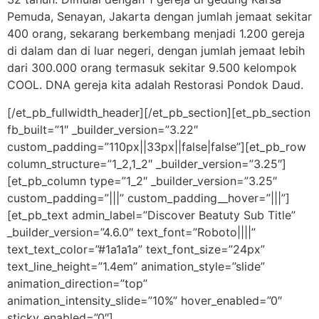
Pemuda, Senayan, Jakarta dengan jumlah jemaat sekitar
400 orang, sekarang berkembang menjadi 1.200 gereja
di dalam dan di luar negeri, dengan jumlah jemaat lebih
dari 300.000 orang termasuk sekitar 9.500 kelompok
COOL. DNA gereja kita adalah Restorasi Pondok Daud.
[/et_pb_fullwidth_header][/et_pb_section][et_pb_section
fb_built=”1″ _builder_version=”3.22″
custom_padding=”110px||33px||false|false”][et_pb_row
column_structure=”1_2,1_2″ _builder_version=”3.25″]
[et_pb_column type=”1_2″ _builder_version=”3.25″
custom_padding=”|||” custom_padding__hover=”|||”]
[et_pb_text admin_label=”Discover Beatuty Sub Title”
_builder_version=”4.6.0″ text_font=”Roboto||||”
text_text_color=”#1a1a1a” text_font_size=”24px”
text_line_height=”1.4em” animation_style=”slide”
animation_direction=”top”
animation_intensity_slide=”10%” hover_enabled=”0″
sticky_enabled=”0″]