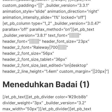
custom_padding=”|||” _builder_version=”3.3.1″
animation_style=”slide” animation_direction=”right”
animation_intensity_slide=”1%” locked=”off”]
[et_pb_column type=”1_2″ _builder_version=”3.0.47″
parallax=”off” parallax_method=”on”][et_pb_text
_builder_version=”3.8.1″ text_font=”||||||||”
header_font=”||||||||” header_font_size=”23px”
header_2_font=”Raleway|700|||||||”
header_2_font_size=”56px”
header_2_font_size_tablet=”36px”
header_2_font_size_last_edited=”on|desktop”
header_2_line_height=”1.4em” custom_margin=”||20px|”]
Meneduhkan Badai (1)
[/et_pb_text][et_pb_divider color=”#29cb8b”
divider_weight=”3px” _builder_version=”3.2″
max_width=”50px”][/et_pb_divider][et_pb_text