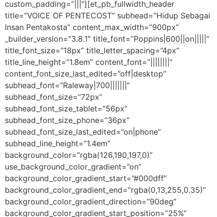
custom_padding=”|||”][et_pb_fullwidth_header
title=”VOICE OF PENTECOST” subhead=”Hidup Sebagai
Insan Pentakosta” content_max_width=”900px”
_builder_version=”3.8.1″ title_font=”Poppins|600||on|||||”
title_font_size=”18px” title_letter_spacing=”4px”
title_line_height=”1.8em” content_font=”||||||||”
content_font_size_last_edited=”off|desktop”
subhead_font=”Raleway|700|||||||”
subhead_font_size=”72px”
subhead_font_size_tablet=”56px”
subhead_font_size_phone=”36px”
subhead_font_size_last_edited=”on|phone”
subhead_line_height=”1.4em”
background_color=”rgba(126,190,197,0)”
use_background_color_gradient=”on”
background_color_gradient_start=”#000dff”
background_color_gradient_end=”rgba(0,13,255,0.35)”
background_color_gradient_direction=”90deg”
background_color_gradient_start_position=”25%”