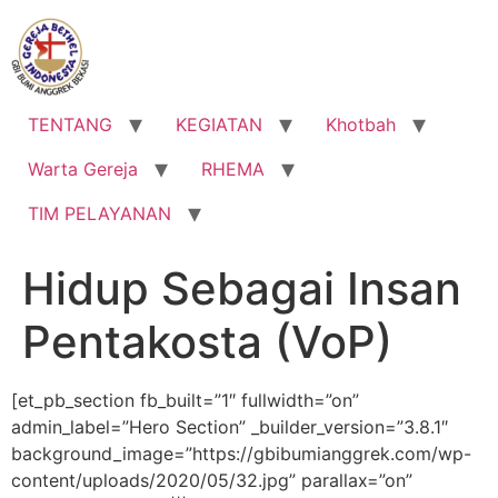
Lewati
ke
konten
TENTANG
KEGIATAN
Khotbah
Warta Gereja
RHEMA
TIM PELAYANAN
Hidup Sebagai Insan
Pentakosta (VoP)
[et_pb_section fb_built=”1″ fullwidth=”on”
admin_label=”Hero Section” _builder_version=”3.8.1″
background_image=”https://gbibumianggrek.com/wp-
content/uploads/2020/05/32.jpg” parallax=”on”