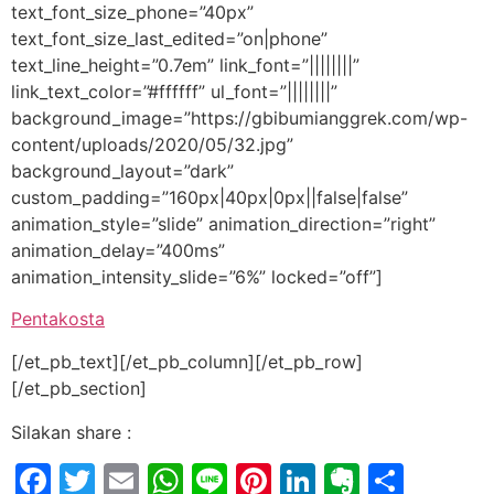
text_font_size_phone=”40px”
text_font_size_last_edited=”on|phone”
text_line_height=”0.7em” link_font=”||||||||”
link_text_color=”#ffffff” ul_font=”||||||||”
background_image=”https://gbibumianggrek.com/wp-
content/uploads/2020/05/32.jpg”
background_layout=”dark”
custom_padding=”160px|40px|0px||false|false”
animation_style=”slide” animation_direction=”right”
animation_delay=”400ms”
animation_intensity_slide=”6%” locked=”off”]
Pentakosta
[/et_pb_text][/et_pb_column][/et_pb_row]
[/et_pb_section]
Silakan share :
Facebook
Twitter
Email
WhatsApp
Line
Pinterest
LinkedIn
Evernot
Shar