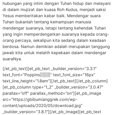
hubungan yang intim dengan Tuhan hidup dan melayani
di dalam mujizat dan kuasa Roh Kudus, menjadi saksi
Yesus memberitakan kabar baik. Mendengar suara
Tuhan bukanlah tentang kemampuan manusia
mendengar suaranya, tetapi tentang kehendak Tuhan
yang ingin memperdengarkan suaranya kepada orang-
orang percaya, sekalipun kita sedang dalam keadaan
berdosa. Namun demikian adalah merupakan tanggung
jawab kita untuk melatih kepekaan dalam mendengar
suaraNya.
[/et_pb_text][et_pb_text _builder_version=”3.3.1″
text_font=”Poppins||||||||” text_font_size=”16px”
text_line_height=”1.8em”][/et_pb_text][/et_pb_column]
[et_pb_column type=”1_2″ _builder_version=”3.0.47″
parallax=”off” parallax_method=”on”][et_pb_image
src=”https://gbibumianggrek.com/wp-
content/uploads/2020/05/download.jpg”
_builder_version=”3.8.1″][/et_pb_image][et_pb_text