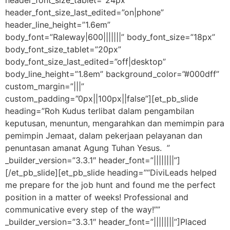
header_font_size_last_edited=”on|phone”
header_line_height=”1.6em”
body_font=”Raleway|600|||||||” body_font_size=”18px”
body_font_size_tablet=”20px”
body_font_size_last_edited=”off|desktop”
body_line_height=”1.8em” background_color=”#000dff”
custom_margin=”|||”
custom_padding=”0px||100px||false”][et_pb_slide
heading=”Roh Kudus terlibat dalam pengambilan
keputusan, menuntun, mengarahkan dan memimpin para
pemimpin Jemaat, dalam pekerjaan pelayanan dan
penuntasan amanat Agung Tuhan Yesus. ”
_builder_version=”3.3.1″ header_font=”||||||||”]
[/et_pb_slide][et_pb_slide heading=”“DiviLeads helped
me prepare for the job hunt and found me the perfect
position in a matter of weeks! Professional and
communicative every step of the way!””
_builder_version=”3.3.1″ header_font=”||||||||”]Placed