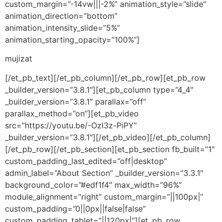
custom_margin=”-14vw|||-2%” animation_style=”slide”
animation_direction=”bottom”
animation_intensity_slide=”5%”
animation_starting_opacity=”100%”]
mujizat
[/et_pb_text][/et_pb_column][/et_pb_row][et_pb_row
_builder_version=”3.8.1″][et_pb_column type=”4_4″
_builder_version=”3.8.1″ parallax=”off”
parallax_method=”on”][et_pb_video
src=”https://youtu.be/-Ozl3z-PiPY”
_builder_version=”3.8.1″][/et_pb_video][/et_pb_column]
[/et_pb_row][/et_pb_section][et_pb_section fb_built=”1″
custom_padding_last_edited=”off|desktop”
admin_label=”About Section” _builder_version=”3.3.1″
background_color=”#edf1f4″ max_width=”96%”
module_alignment=”right” custom_margin=”||100px|”
custom_padding=”0||0px||false|false”
custom_padding_tablet=”||120px|”][et_pb_row