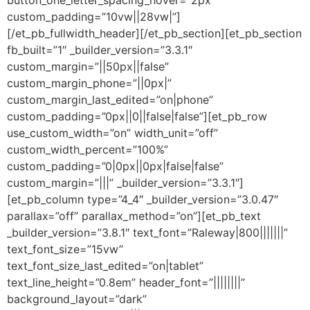
button_one_letter_spacing_hover=”2px”
custom_padding=”10vw||28vw|”]
[/et_pb_fullwidth_header][/et_pb_section][et_pb_section
fb_built=”1″ _builder_version=”3.3.1″
custom_margin=”||50px||false”
custom_margin_phone=”||0px|”
custom_margin_last_edited=”on|phone”
custom_padding=”0px||0||false|false”][et_pb_row
use_custom_width=”on” width_unit=”off”
custom_width_percent=”100%”
custom_padding=”0|0px||0px|false|false”
custom_margin=”|||” _builder_version=”3.3.1″]
[et_pb_column type=”4_4″ _builder_version=”3.0.47″
parallax=”off” parallax_method=”on”][et_pb_text
_builder_version=”3.8.1″ text_font=”Raleway|800|||||||”
text_font_size=”15vw”
text_font_size_last_edited=”on|tablet”
text_line_height=”0.8em” header_font=”||||||||”
background_layout=”dark”