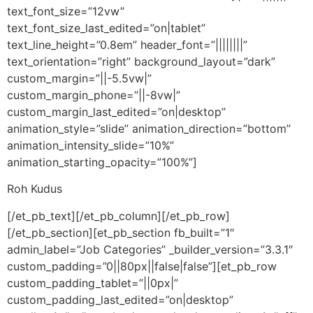
text_font_size=”12vw”
text_font_size_last_edited=”on|tablet”
text_line_height=”0.8em” header_font=”||||||||”
text_orientation=”right” background_layout=”dark”
custom_margin=”||-5.5vw|”
custom_margin_phone=”||-8vw|”
custom_margin_last_edited=”on|desktop”
animation_style=”slide” animation_direction=”bottom”
animation_intensity_slide=”10%”
animation_starting_opacity=”100%”]
Roh Kudus
[/et_pb_text][/et_pb_column][/et_pb_row]
[/et_pb_section][et_pb_section fb_built=”1″
admin_label=”Job Categories” _builder_version=”3.3.1″
custom_padding=”0||80px||false|false”][et_pb_row
custom_padding_tablet=”||0px|”
custom_padding_last_edited=”on|desktop”