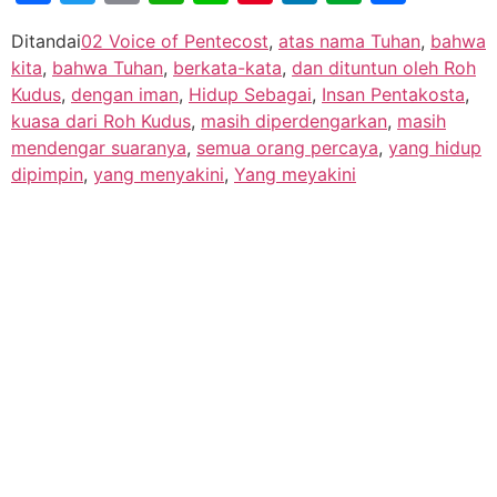
Ditandai
02 Voice of Pentecost
,
atas nama Tuhan
,
bahwa
kita
,
bahwa Tuhan
,
berkata-kata
,
dan dituntun oleh Roh
Kudus
,
dengan iman
,
Hidup Sebagai
,
Insan Pentakosta
,
kuasa dari Roh Kudus
,
masih diperdengarkan
,
masih
mendengar suaranya
,
semua orang percaya
,
yang hidup
dipimpin
,
yang menyakini
,
Yang meyakini