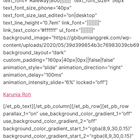
text_font=”Raleway|800|||||||” text_font_size=”56px”
text_font_size_phone=”40px”
text_font_size_last_edited=”on|desktop”
text_line_height=”0.7em” link_font=”||||||||”
link_text_color=”#ffffff” ul_font=”||||||||”
background_image=”https://gbibumianggrek.com/wp-
content/uploads/2020/05/39d399854b3c76983039cb69
background_layout=”dark”
custom_padding=”160px|40px|0px||false|false”
animation_style=”slide” animation_direction=”right”
animation_delay=”100ms”
animation_intensity_slide=”6%” locked=”off”]
Karunia Roh
[/et_pb_text][/et_pb_column][/et_pb_row][et_pb_row
parallax_1=”on” use_background_color_gradient_1=”off”
use_background_color_gradient_2=”off”
background_color_gradient_start_1=”rgba(8,9,30,0.15)”
background_color_gradient_start_2=”rgba(8,9,30,0.15)”