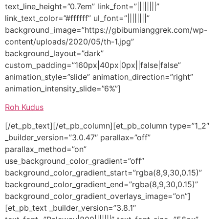
text_line_height=”0.7em” link_font=”||||||||”
link_text_color=”#ffffff” ul_font=”||||||||”
background_image=”https://gbibumianggrek.com/wp-
content/uploads/2020/05/th-1.jpg”
background_layout=”dark”
custom_padding=”160px|40px|0px||false|false”
animation_style=”slide” animation_direction=”right”
animation_intensity_slide=”6%”]
Roh Kudus
[/et_pb_text][/et_pb_column][et_pb_column type=”1_2″
_builder_version=”3.0.47″ parallax=”off”
parallax_method=”on”
use_background_color_gradient=”off”
background_color_gradient_start=”rgba(8,9,30,0.15)”
background_color_gradient_end=”rgba(8,9,30,0.15)”
background_color_gradient_overlays_image=”on”]
[et_pb_text _builder_version=”3.8.1″