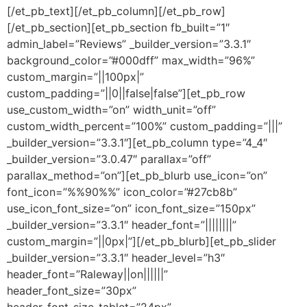
[/et_pb_text][/et_pb_column][/et_pb_row]
[/et_pb_section][et_pb_section fb_built=”1″
admin_label=”Reviews” _builder_version=”3.3.1″
background_color=”#000dff” max_width=”96%”
custom_margin=”||100px|”
custom_padding=”||0||false|false”][et_pb_row
use_custom_width=”on” width_unit=”off”
custom_width_percent=”100%” custom_padding=”|||”
_builder_version=”3.3.1″][et_pb_column type=”4_4″
_builder_version=”3.0.47″ parallax=”off”
parallax_method=”on”][et_pb_blurb use_icon=”on”
font_icon=”%%90%%” icon_color=”#27cb8b”
use_icon_font_size=”on” icon_font_size=”150px”
_builder_version=”3.3.1″ header_font=”||||||||”
custom_margin=”||0px|”][/et_pb_blurb][et_pb_slider
_builder_version=”3.3.1″ header_level=”h3″
header_font=”Raleway||on||||||”
header_font_size=”30px”
header_font_size_tablet=”24px”