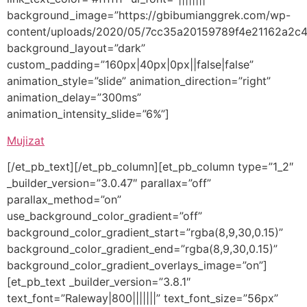
background_image=”https://gbibumianggrek.com/wp-
content/uploads/2020/05/7cc35a20159789f4e21162a2c4
background_layout=”dark”
custom_padding=”160px|40px|0px||false|false”
animation_style=”slide” animation_direction=”right”
animation_delay=”300ms”
animation_intensity_slide=”6%”]
Mujizat
[/et_pb_text][/et_pb_column][et_pb_column type=”1_2″
_builder_version=”3.0.47″ parallax=”off”
parallax_method=”on”
use_background_color_gradient=”off”
background_color_gradient_start=”rgba(8,9,30,0.15)”
background_color_gradient_end=”rgba(8,9,30,0.15)”
background_color_gradient_overlays_image=”on”]
[et_pb_text _builder_version=”3.8.1″
text_font=”Raleway|800|||||||” text_font_size=”56px”