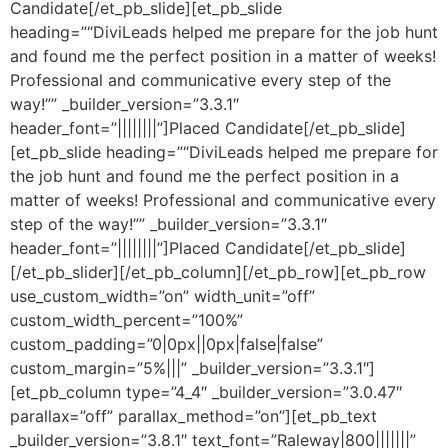
Candidate[/et_pb_slide][et_pb_slide
heading=”“DiviLeads helped me prepare for the job hunt
and found me the perfect position in a matter of weeks!
Professional and communicative every step of the
way!”” _builder_version=”3.3.1″
header_font=”||||||||”]Placed Candidate[/et_pb_slide]
[et_pb_slide heading=”“DiviLeads helped me prepare for
the job hunt and found me the perfect position in a
matter of weeks! Professional and communicative every
step of the way!”” _builder_version=”3.3.1″
header_font=”||||||||”]Placed Candidate[/et_pb_slide]
[/et_pb_slider][/et_pb_column][/et_pb_row][et_pb_row
use_custom_width=”on” width_unit=”off”
custom_width_percent=”100%”
custom_padding=”0|0px||0px|false|false”
custom_margin=”5%|||” _builder_version=”3.3.1″]
[et_pb_column type=”4_4″ _builder_version=”3.0.47″
parallax=”off” parallax_method=”on”][et_pb_text
_builder_version=”3.8.1″ text_font=”Raleway|800|||||||”