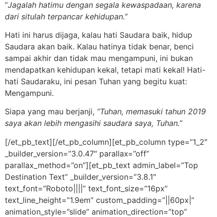
“
Jagalah hatimu dengan segala kewaspadaan,
karena
dari situlah terpancar kehidupan.”
Hati ini harus dijaga, kalau hati Saudara baik, hidup
Saudara akan baik. Kalau hatinya tidak benar, benci
sampai akhir dan tidak mau mengampuni, ini bukan
mendapatkan kehidupan kekal, tetapi mati kekal! Hati-
hati Saudaraku, ini pesan Tuhan yang begitu kuat:
Mengampuni.
Siapa yang mau berjanji,
“Tuhan, memasuki tahun 2019
saya akan lebih mengasihi saudara saya, Tuhan.”
[/et_pb_text][/et_pb_column][et_pb_column type=”1_2″
_builder_version=”3.0.47″ parallax=”off”
parallax_method=”on”][et_pb_text admin_label=”Top
Destination Text” _builder_version=”3.8.1″
text_font=”Roboto||||” text_font_size=”16px”
text_line_height=”1.9em” custom_padding=”||60px|”
animation_style=”slide” animation_direction=”top”