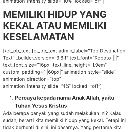
animation_intensity_slide=”10%” locked=”off”]
MEMILIKI HIDUP YANG
KEKAL ATAU MEMILIKI
KESELAMATAN
[/et_pb_text][et_pb_text admin_label=”Top Destination
Text” _builder_version=”3.8.1″ text_font=”Roboto||||”
text_font_size=”16px” text_line_height=”1.9em”
custom_padding=”||60px|” animation_style=”slide”
animation_direction=”top”
animation_intensity_slide=”4%” locked=”off”]
Percaya kepada nama Anak Allah, yaitu
Tuhan Yesus Kristus
Ada berapa banyak yang sudah melakukan ini? Kalau
sudah, berarti kita memiliki hidup yang kekal. Tetapi ini
tidak berhenti di sini, ini dasarnya. Yang pertama kita