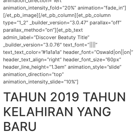
animation_direction=”left”
animation_intensity_fold=”20%” animation=”fade_in”]
[/et_pb_image][/et_pb_column][et_pb_column
type=”1_2″ _builder_version=”3.0.47″ parallax=”off”
parallax_method=”on”][et_pb_text
admin_label=”Discover Beatuty Title”
_builder_version=”3.0.76″ text_font=”||||”
text_text_color=”#1a1a1a” header_font=”Oswald|on||on|”
header_text_align=”right” header_font_size=”60px”
header_line_height=”1.3em” animation_style=”slide”
animation_direction=”top”
animation_intensity_slide=”10%”]
TAHUN 2019 TAHUN
KELAHIRAN YANG
BARU