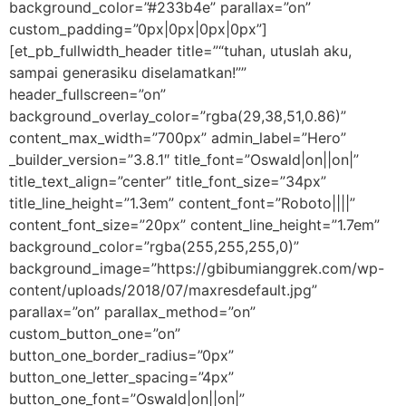
background_color=”#233b4e” parallax=”on”
custom_padding=”0px|0px|0px|0px”]
[et_pb_fullwidth_header title=”“tuhan, utuslah aku,
sampai generasiku diselamatkan!””
header_fullscreen=”on”
background_overlay_color=”rgba(29,38,51,0.86)”
content_max_width=”700px” admin_label=”Hero”
_builder_version=”3.8.1″ title_font=”Oswald|on||on|”
title_text_align=”center” title_font_size=”34px”
title_line_height=”1.3em” content_font=”Roboto||||”
content_font_size=”20px” content_line_height=”1.7em”
background_color=”rgba(255,255,255,0)”
background_image=”https://gbibumianggrek.com/wp-
content/uploads/2018/07/maxresdefault.jpg”
parallax=”on” parallax_method=”on”
custom_button_one=”on”
button_one_border_radius=”0px”
button_one_letter_spacing=”4px”
button_one_font=”Oswald|on||on|”