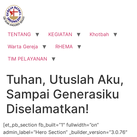
Lewati
ke
konten
TENTANG
KEGIATAN
Khotbah
Warta Gereja
RHEMA
TIM PELAYANAN
Tuhan, Utuslah Aku,
Sampai Generasiku
Diselamatkan!
[et_pb_section fb_built=”1″ fullwidth=”on”
admin_label=”Hero Section” _builder_version=”3.0.76″