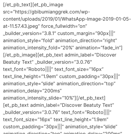
[/et_pb_text][et_pb_image
src=”https://gbibumianggrek.com/wp-
content/uploads/2019/01/WhatsApp-Image-2019-01-05-
at-11.57.43.jpeg” force_fullwidth=”on”
_builder_version=”3.8.1″ custom_margin=”90px|||”
animation_style=”fold” animation_direction=”right”
animation_intensity_fold=”20%” animation=”fade_in”]
[/et_pb_image][et_pb_text admin_label=”Discover
Beatuty Text” _builder_version=”3.0.76″
text_font=”Roboto||||” text_font_size=”16px”
text_line_height=”1.9em” custom_padding=”30px|||”
animation_style=”slide” animation_direction=”top”
animation_delay=”200ms”
animation_intensity_slide=”10%”][/et_pb_text]
[et_pb_text admin_label=”Discover Beatuty Text”
_builder_version=”3.0.76″ text_font=”Roboto||||”
text_font_size=”16px” text_line_height=”1.9em”
custom_padding=”30px|||” animation_style=”slide”
animation_direction=”top” animation_delay=”200ms”