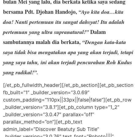
bulan Mei yang lalu, dia berkata ketika saya sedang
bersama Pdt. Djohan Handojo,
“Ayo kita doa…kita
doa! Nanti pertemuan itu sangat dahsyat! Itu adalah
Dalam
pertemuan yang ultra supranatural!”
sambutannya malah dia berkata,
“Dengan kata-kata
saya tidak bisa mengatakan apa yang akan terjadi, tetapi
yang saya tahu, ini akan terjadi pencurahan Roh Kudus
yang radikal!”.
[/et_pb_fullwidth_header][/et_pb_section][et_pb_section
fb_built=”1″ _builder_version=”3.0.69″
custom_padding=”110px||33px||false|false”][et_pb_row
_builder_version=”3.8.1″][et_pb_column type=”1_2″
_builder_version=”3.0.47″ parallax=”off”
parallax_method=”on”][et_pb_text
admin_label=”Discover Beatuty Sub Title”
_builder_version=”3.0.76″ text_font=”Roboto||||”