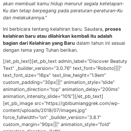
akan membuat kamu hidup menurut segala ketetapan-
Ku
dan tetap berpegang pada peraturan-peraturan-Ku
dan melakukannya.”
Ini berbicara tentang kelahiran baru. Saudara,
proses
kelahiran baru atau dilahirkan kembali itu adalah
bagian dari Kelahiran yang Baru
dalam tahun ini sesuai
dengan tema yang Tuhan berikan.
[/et_pb_text][et_pb_text admin_label=”Discover Beatuty
Text” _builder_version=”3.0.76″ text_font=”Roboto||||”
text_font_size=”16px” text_line_height=”1.9em”
custom_padding=”30px|||” animation_style=”slide”
animation_direction=”top” animation_delay=”200ms”
animation_intensity_slide=”10%”][/et_pb_text]
[et_pb_image src=”https://gbibumianggrek.com/wp-
content/uploads/2018/07/images.jpg”
force_fullwidth=”on” _builder_version=”3.8.1″
custom_margin=”90px|||” animation_style=”fold”