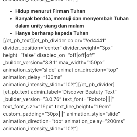
Hidup menurut Firman Tuhan
Banyak berdoa, memuji dan menyembah Tuhan
dalam unity siang dan malam
Hanya berharap kepada Tuhan
[/et_pb_text][et_pb_divider color=”#ed4441″
divider_position=”center” divider_weight=”3px”
height=”false” disabled_on=”off|off|off”
_builder_version=”3.8.1″ max_width=”150px”
animation_style=”slide” animation_direction=”top”
animation_delay=”100ms”
animation_intensity_slide=”10%”][/et_pb_divider]
[et_pb_text admin_label=”Discover Beatuty Text”
_builder_version=”3.0.76″ text_font=”Roboto||||”
text_font_size=”16px” text_line_height=”1.9em”
custom_padding=”30px|||” animation_style=”slide”
animation_direction=”top” animation_delay=”200ms”
animation_intensity_slide=”10%”]