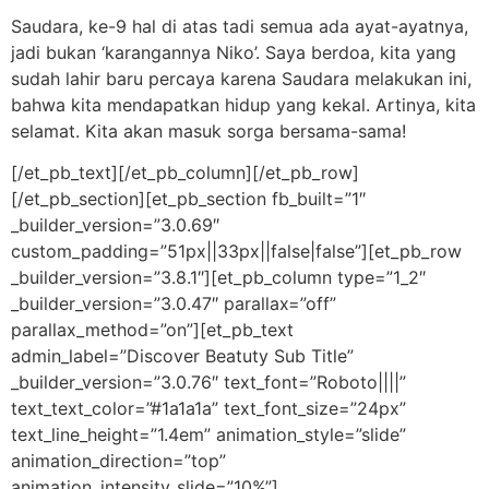
Saudara, ke-9 hal di atas tadi semua ada ayat-ayatnya,
jadi bukan ‘karangannya Niko’. Saya berdoa, kita yang
sudah lahir baru percaya karena Saudara melakukan ini,
bahwa kita mendapatkan hidup yang kekal. Artinya, kita
selamat. Kita akan masuk sorga bersama-sama!
[/et_pb_text][/et_pb_column][/et_pb_row]
[/et_pb_section][et_pb_section fb_built=”1″
_builder_version=”3.0.69″
custom_padding=”51px||33px||false|false”][et_pb_row
_builder_version=”3.8.1″][et_pb_column type=”1_2″
_builder_version=”3.0.47″ parallax=”off”
parallax_method=”on”][et_pb_text
admin_label=”Discover Beatuty Sub Title”
_builder_version=”3.0.76″ text_font=”Roboto||||”
text_text_color=”#1a1a1a” text_font_size=”24px”
text_line_height=”1.4em” animation_style=”slide”
animation_direction=”top”
animation_intensity_slide=”10%”]