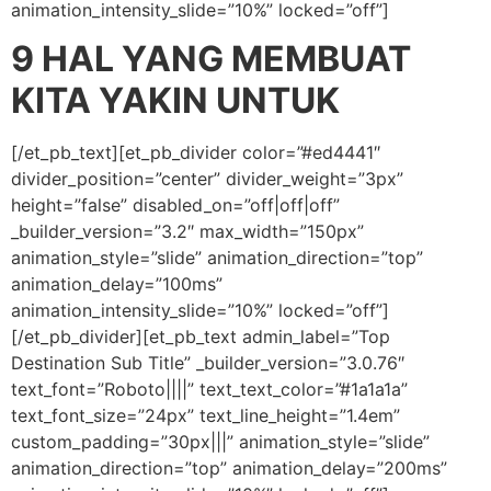
animation_intensity_slide=”10%” locked=”off”]
9 HAL YANG MEMBUAT
KITA YAKIN UNTUK
[/et_pb_text][et_pb_divider color=”#ed4441″
divider_position=”center” divider_weight=”3px”
height=”false” disabled_on=”off|off|off”
_builder_version=”3.2″ max_width=”150px”
animation_style=”slide” animation_direction=”top”
animation_delay=”100ms”
animation_intensity_slide=”10%” locked=”off”]
[/et_pb_divider][et_pb_text admin_label=”Top
Destination Sub Title” _builder_version=”3.0.76″
text_font=”Roboto||||” text_text_color=”#1a1a1a”
text_font_size=”24px” text_line_height=”1.4em”
custom_padding=”30px|||” animation_style=”slide”
animation_direction=”top” animation_delay=”200ms”