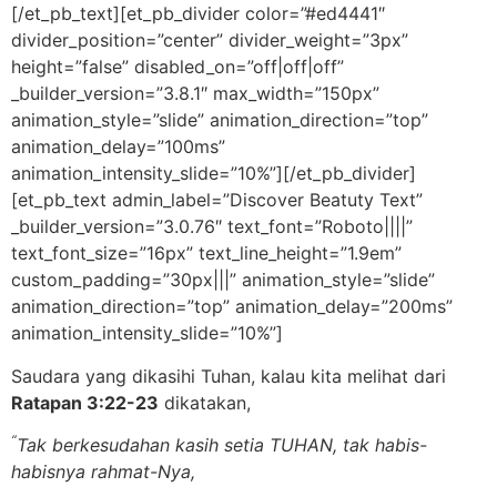
[/et_pb_text][et_pb_divider color=”#ed4441″
divider_position=”center” divider_weight=”3px”
height=”false” disabled_on=”off|off|off”
_builder_version=”3.8.1″ max_width=”150px”
animation_style=”slide” animation_direction=”top”
animation_delay=”100ms”
animation_intensity_slide=”10%”][/et_pb_divider]
[et_pb_text admin_label=”Discover Beatuty Text”
_builder_version=”3.0.76″ text_font=”Roboto||||”
text_font_size=”16px” text_line_height=”1.9em”
custom_padding=”30px|||” animation_style=”slide”
animation_direction=”top” animation_delay=”200ms”
animation_intensity_slide=”10%”]
Saudara yang dikasihi Tuhan, kalau kita melihat dari
Ratapan 3:22-23
dikatakan,
“
Tak berkesudahan kasih setia TUHAN, tak habis-
habisnya rahmat-Nya,