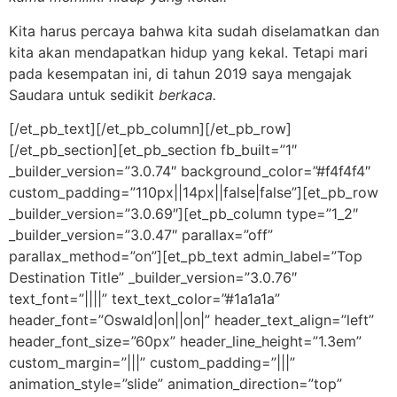
Kita harus percaya bahwa kita sudah diselamatkan dan
kita akan mendapatkan hidup yang kekal. Tetapi mari
pada kesempatan ini, di tahun 2019 saya mengajak
Saudara untuk sedikit
berkaca.
[/et_pb_text][/et_pb_column][/et_pb_row]
[/et_pb_section][et_pb_section fb_built=”1″
_builder_version=”3.0.74″ background_color=”#f4f4f4″
custom_padding=”110px||14px||false|false”][et_pb_row
_builder_version=”3.0.69″][et_pb_column type=”1_2″
_builder_version=”3.0.47″ parallax=”off”
parallax_method=”on”][et_pb_text admin_label=”Top
Destination Title” _builder_version=”3.0.76″
text_font=”||||” text_text_color=”#1a1a1a”
header_font=”Oswald|on||on|” header_text_align=”left”
header_font_size=”60px” header_line_height=”1.3em”
custom_margin=”|||” custom_padding=”|||”
animation_style=”slide” animation_direction=”top”