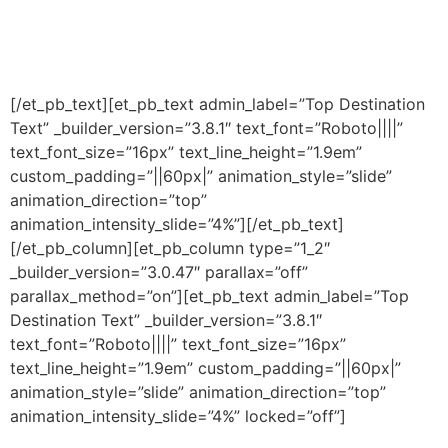
[/et_pb_text][et_pb_text admin_label=”Top Destination
Text” _builder_version=”3.8.1″ text_font=”Roboto||||”
text_font_size=”16px” text_line_height=”1.9em”
custom_padding=”||60px|” animation_style=”slide”
animation_direction=”top”
animation_intensity_slide=”4%”][/et_pb_text]
[/et_pb_column][et_pb_column type=”1_2″
_builder_version=”3.0.47″ parallax=”off”
parallax_method=”on”][et_pb_text admin_label=”Top
Destination Text” _builder_version=”3.8.1″
text_font=”Roboto||||” text_font_size=”16px”
text_line_height=”1.9em” custom_padding=”||60px|”
animation_style=”slide” animation_direction=”top”
animation_intensity_slide=”4%” locked=”off”]