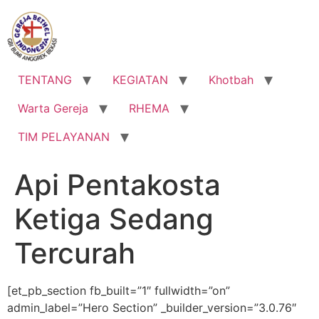
Lewati
ke
konten
TENTANG
KEGIATAN
Khotbah
Warta Gereja
RHEMA
TIM PELAYANAN
Api Pentakosta
Ketiga Sedang
Tercurah
[et_pb_section fb_built=”1″ fullwidth=”on”
admin_label=”Hero Section” _builder_version=”3.0.76″