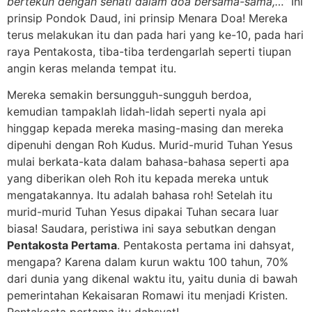
bertekun dengan sehati dalam doa bersama-sama,…”
Ini
prinsip Pondok Daud, ini prinsip Menara Doa! Mereka
terus melakukan itu dan pada hari yang ke-10, pada hari
raya Pentakosta, tiba-tiba terdengarlah seperti tiupan
angin keras melanda tempat itu.
Mereka semakin bersungguh-sungguh berdoa,
kemudian tampaklah lidah-lidah seperti nyala api
hinggap kepada mereka masing-masing dan mereka
dipenuhi dengan Roh Kudus. Murid-murid Tuhan Yesus
mulai berkata-kata dalam bahasa-bahasa seperti apa
yang diberikan oleh Roh itu kepada mereka untuk
mengatakannya. Itu adalah bahasa roh! Setelah itu
murid-murid Tuhan Yesus dipakai Tuhan secara luar
biasa! Saudara, peristiwa ini saya sebutkan dengan
Pentakosta Pertama
. Pentakosta pertama ini dahsyat,
mengapa? Karena dalam kurun waktu 100 tahun, 70%
dari dunia yang dikenal waktu itu, yaitu dunia di bawah
pemerintahan Kekaisaran Romawi itu menjadi Kristen.
Pentakosta pertama itu dahsyat!