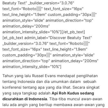
Beatuty Text” _builder_version=”3.0.76″
text_font=”Roboto||||” text_font_size=”16px”
text_line_height=”1.9em” custom_padding=”30px|||”
animation_style=”slide” animation_direction=”top”
animation_delay=”200ms”
animation_intensity_slide=”10%”][/et_pb_text]
[et_pb_text admin_label=”Discover Beatuty Text”
_builder_version=”3.0.76″ text_font=”Roboto||||”
text_font_size=”16px” text_line_height=”1.9em”
custom_padding=”30px|||” animation_style=”slide”
animation_direction=”top” animation_delay=”200ms”
animation_intensity_slide=”10%”]
Tahun yang lalu Russel Evans mendapat penglihatan
tentang Indonesia dan dia umumkan dalam sebuah
konferensi tentang apa yang dia lihat. Secara singkat
yang saya tangkap adalah
Api Roh Kudus sedang
dicurahkan di Indonesia
. Tiba-tiba muncul awan-awan
lalu ada angin yang bertiup membawa awan-awan yang