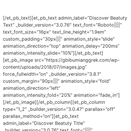
[/et_pb_text][et_pb_text admin_label=”Discover Beatuty
Text” _builder_version=”3.0.76″ text_font=”Roboto||||”
text_font_size=”16px” text_line_height=”1.9em”
custom_padding=”30px|||” animation_style=”slide”
animation_direction=”top” animation_delay=”200ms”
animation_intensity_slide=”10%”][/et_pb_text]
[et_pb_image src=”https://gbibumianggrek.com/wp-
content/uploads/2018/07/images.jpg”
force_fullwidth=”on” _builder_version=”3.8.1″
custom_margin=”90px|||” animation_style=”fold”
animation_direction=”left”
animation_intensity_fold=”20%” animation=”fade_in”]
[/et_pb_image][/et_pb_column][et_pb_column
type=”1_2″ _builder_version=”3.0.47″ parallax=”off”
parallax_method=”on”][et_pb_text
admin_label=”Discover Beatuty Title”
_builder_version=”3.0.76″ text_font=”||||”