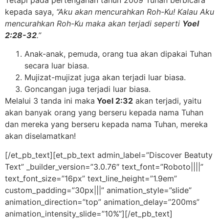
kepada saya,
“Aku akan mencurahkan Roh-Ku! Kalau Aku
mencurahkan Roh-Ku maka akan terjadi seperti
Yoel
2:28-32
.”
Anak-anak, pemuda, orang tua akan dipakai Tuhan
secara luar biasa.
Mujizat-mujizat juga akan terjadi luar biasa.
Goncangan juga terjadi luar biasa.
Melalui 3 tanda ini maka
Yoel 2:32
akan terjadi, yaitu
akan banyak orang yang berseru kepada nama Tuhan
dan mereka yang berseru kepada nama Tuhan, mereka
akan diselamatkan!
[/et_pb_text][et_pb_text admin_label=”Discover Beatuty
Text” _builder_version=”3.0.76″ text_font=”Roboto||||”
text_font_size=”16px” text_line_height=”1.9em”
custom_padding=”30px|||” animation_style=”slide”
animation_direction=”top” animation_delay=”200ms”
animation_intensity_slide=”10%”][/et_pb_text]