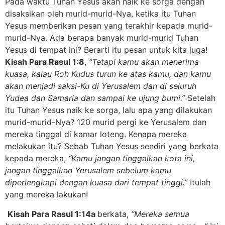
Pada waktu Tuhan Yesus akan naik ke sorga dengan
disaksikan oleh murid-murid-Nya, ketika itu Tuhan
Yesus memberikan pesan yang terakhir kepada murid-
murid-Nya. Ada berapa banyak murid-murid Tuhan
Yesus di tempat ini? Berarti itu pesan untuk kita juga!
Kisah Para Rasul 1:8
,
“Tetapi kamu akan menerima
kuasa, kalau Roh Kudus turun ke atas kamu, dan kamu
akan menjadi saksi-Ku di Yerusalem dan di seluruh
Yudea dan Samaria dan sampai ke ujung bumi.”
Setelah
itu Tuhan Yesus naik ke sorga, lalu apa yang dilakukan
murid-murid-Nya? 120 murid pergi ke Yerusalem dan
mereka tinggal di kamar loteng. Kenapa mereka
melakukan itu? Sebab Tuhan Yesus sendiri yang berkata
kepada mereka,
“Kamu jangan tinggalkan kota ini,
jangan tinggalkan Yerusalem sebelum kamu
diperlengkapi dengan kuasa dari tempat tinggi.”
Itulah
yang mereka lakukan!
Kisah Para Rasul 1:14a
berkata,
“Mereka semua