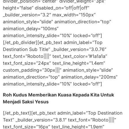
divider_position=”center” divider_weight=”3px”
height=”false” disabled_on=”off|off|off”
_builder_version=”3.2″ max_width=”150px”
animation_style=”slide” animation_direction=”top”
animation_delay=”100ms”
animation_intensity_slide=”10%” locked=”off”]
[/et_pb_divider][et_pb_text admin_label=”Top
Destination Sub Title” _builder_version=”3.0.76″
text_font=”Roboto||||” text_text_color=”#1a1a1a”
text_font_size=”24px” text_line_height=”1.4em”
custom_padding=”30px|||” animation_style=”slide”
animation_direction=”top” animation_delay=”200ms”
animation_intensity_slide=”10%” locked=”off”]
Roh Kudus Memberikan Kuasa Kepada Kita Untuk
Menjadi Saksi Yesus
[/et_pb_text][et_pb_text admin_label=”Top Destination
Text” _builder_version=”3.8.1″ text_font=”Roboto||||”
text_font_size=”16px” text_line_height=”1.9em”