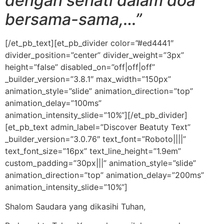
dengan sehati dalam doa
bersama-sama,…”
[/et_pb_text][et_pb_divider color=”#ed4441″
divider_position=”center” divider_weight=”3px”
height=”false” disabled_on=”off|off|off”
_builder_version=”3.8.1″ max_width=”150px”
animation_style=”slide” animation_direction=”top”
animation_delay=”100ms”
animation_intensity_slide=”10%”][/et_pb_divider]
[et_pb_text admin_label=”Discover Beatuty Text”
_builder_version=”3.0.76″ text_font=”Roboto||||”
text_font_size=”16px” text_line_height=”1.9em”
custom_padding=”30px|||” animation_style=”slide”
animation_direction=”top” animation_delay=”200ms”
animation_intensity_slide=”10%”]
Shalom Saudara yang dikasihi Tuhan,