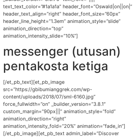
text_text_color=”#1a1a1a” header_font=”Oswald|on||on|”
header_text_align=”right” header_font_size=”60px”
header_line_height=”1.3em” animation_style=”slide”
animation_direction=”top”
animation_intensity_slide=”10%”]
messenger (utusan)
pentakosta ketiga
[/et_pb_text][et_pb_image
src=”https://gbibumianggrek.com/wp-
content/uploads/2018/07/sml-6160.jpg”
force_fullwidth=”on” _builder_version=”3.8.1″
custom_margin=”90px|||” animation_style=”fold”
animation_direction=”right”
animation_intensity_fold=”20%” animation=”fade_in”]
[/et_pb_image][et_pb_text admin_label=”Discover