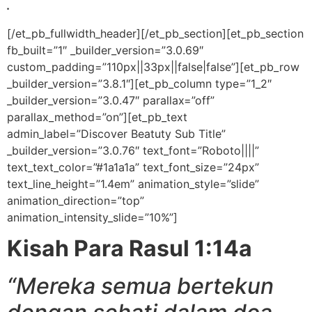
.
[/et_pb_fullwidth_header][/et_pb_section][et_pb_section
fb_built=”1″ _builder_version=”3.0.69″
custom_padding=”110px||33px||false|false”][et_pb_row
_builder_version=”3.8.1″][et_pb_column type=”1_2″
_builder_version=”3.0.47″ parallax=”off”
parallax_method=”on”][et_pb_text
admin_label=”Discover Beatuty Sub Title”
_builder_version=”3.0.76″ text_font=”Roboto||||”
text_text_color=”#1a1a1a” text_font_size=”24px”
text_line_height=”1.4em” animation_style=”slide”
animation_direction=”top”
animation_intensity_slide=”10%”]
Kisah Para Rasul 1:14a
“Mereka semua bertekun