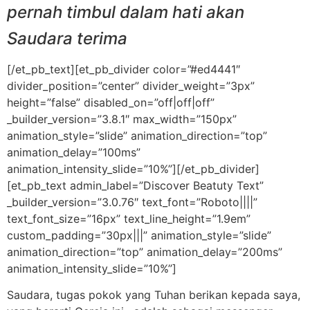
pernah timbul dalam hati akan
Saudara terima
[/et_pb_text][et_pb_divider color=”#ed4441″
divider_position=”center” divider_weight=”3px”
height=”false” disabled_on=”off|off|off”
_builder_version=”3.8.1″ max_width=”150px”
animation_style=”slide” animation_direction=”top”
animation_delay=”100ms”
animation_intensity_slide=”10%”][/et_pb_divider]
[et_pb_text admin_label=”Discover Beatuty Text”
_builder_version=”3.0.76″ text_font=”Roboto||||”
text_font_size=”16px” text_line_height=”1.9em”
custom_padding=”30px|||” animation_style=”slide”
animation_direction=”top” animation_delay=”200ms”
animation_intensity_slide=”10%”]
Saudara, tugas pokok yang Tuhan berikan kepada saya,