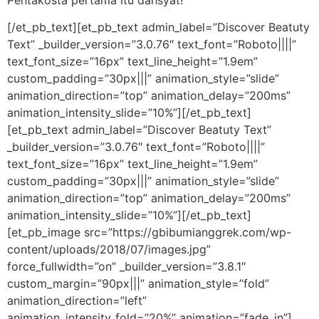
[/et_pb_text][et_pb_text admin_label=”Discover Beatuty
Text” _builder_version=”3.0.76″ text_font=”Roboto||||”
text_font_size=”16px” text_line_height=”1.9em”
custom_padding=”30px|||” animation_style=”slide”
animation_direction=”top” animation_delay=”200ms”
animation_intensity_slide=”10%”][/et_pb_text]
[et_pb_text admin_label=”Discover Beatuty Text”
_builder_version=”3.0.76″ text_font=”Roboto||||”
text_font_size=”16px” text_line_height=”1.9em”
custom_padding=”30px|||” animation_style=”slide”
animation_direction=”top” animation_delay=”200ms”
animation_intensity_slide=”10%”][/et_pb_text]
[et_pb_image src=”https://gbibumianggrek.com/wp-
content/uploads/2018/07/images.jpg”
force_fullwidth=”on” _builder_version=”3.8.1″
custom_margin=”90px|||” animation_style=”fold”
animation_direction=”left”
animation_intensity_fold=”20%” animation=”fade_in”]