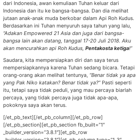
dari Indonesia, awan kemuliaan Tuhan keluar dari
Indonesia dan itu ke bangsa-bangsa. Dan dia melihat
jutaan anak-anak muda berkobar dalam Api Roh Kudus.
Berdasarkan ini Tuhan menyuruh saya tahun yang lalu,
“Adakan Empowered 21 Asia dan juga dari bangsa-
bangsa lain akan datang, tanggal 17-20 Juli 2018. Aku
akan mencurahkan api Roh Kudus,
Pentakosta ketiga
!”
Saudara, kita mempersiapkan diri dan saya terus
mempersiapkannya karena Tuhan sedang bicara. Tetapi
orang-orang akan melihat tentunya,
“Benar tidak ya apa
yang Pak Niko katakan? Benar tidak ya?”
Pasti seperti
itu, tetapi saya tidak peduli, yang mau percaya biarlah
percaya, yang tidak percaya juga tidak apa-apa,
pokoknya saya akan terus.
[/et_pb_text][/et_pb_column][/et_pb_row]
[/et_pb_section][et_pb_section fb_built=”1″
_builder_version=”3.8.1″][et_pb_row
_builder_version=”3.8.1″][et_pb_column type=”1_3″