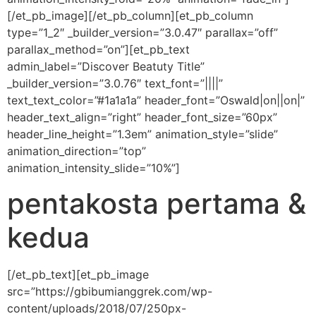
[/et_pb_image][/et_pb_column][et_pb_column
type=”1_2″ _builder_version=”3.0.47″ parallax=”off”
parallax_method=”on”][et_pb_text
admin_label=”Discover Beatuty Title”
_builder_version=”3.0.76″ text_font=”||||”
text_text_color=”#1a1a1a” header_font=”Oswald|on||on|”
header_text_align=”right” header_font_size=”60px”
header_line_height=”1.3em” animation_style=”slide”
animation_direction=”top”
animation_intensity_slide=”10%”]
pentakosta pertama &
kedua
[/et_pb_text][et_pb_image
src=”https://gbibumianggrek.com/wp-
content/uploads/2018/07/250px-