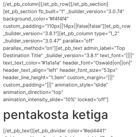
[/et_pb_column][/et_pb_row][/et_pb_section]
[et_pb_section fb_built=”1″ _builder_version=”3.0.74″
background_color=”#f4f4f4″
custom_padding=”110px||14px||false|false”][et_pb_row
_builder_version=”3.8.1″][et_pb_column type=”1_2″
_builder_version=”3.0.47″ parallax=”off”
parallax_method=”on”][et_pb_text admin_label=”Top
Destination Title” _builder_version=”3.8.1″ text_font=”||||”
text_text_color=”#1a1a1a” header_font=”Oswald|on||on|”
header_text_align=”left” header_font_size=”53px”
header_line_height=”1.3em” custom_margin=”|||”
custom_padding=”|||” animation_style=”slide”
animation_direction=”top”
animation_intensity_slide=”10%” locked=”off”]
pentakosta ketiga
[/et_pb_text][et_pb_divider color=”#ed4441″