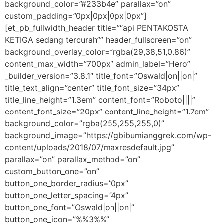
background_color=”#233b4e” parallax=”on”
custom_padding=”0px|0px|0px|0px”]
[et_pb_fullwidth_header title=”“api PENTAKOSTA
KETIGA sedang tercurah”” header_fullscreen=”on”
background_overlay_color=”rgba(29,38,51,0.86)”
content_max_width=”700px” admin_label=”Hero”
_builder_version=”3.8.1″ title_font=”Oswald|on||on|”
title_text_align=”center” title_font_size=”34px”
title_line_height=”1.3em” content_font=”Roboto||||”
content_font_size=”20px” content_line_height=”1.7em”
background_color=”rgba(255,255,255,0)”
background_image=”https://gbibumianggrek.com/wp-
content/uploads/2018/07/maxresdefault.jpg”
parallax=”on” parallax_method=”on”
custom_button_one=”on”
button_one_border_radius=”0px”
button_one_letter_spacing=”4px”
button_one_font=”Oswald|on||on|”
button_one_icon=”%%3%%”