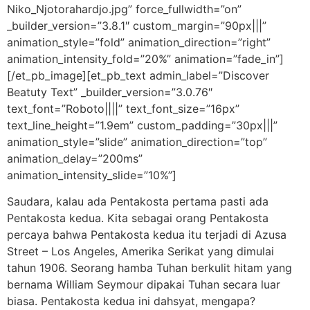
Niko_Njotorahardjo.jpg” force_fullwidth=”on”
_builder_version=”3.8.1″ custom_margin=”90px|||”
animation_style=”fold” animation_direction=”right”
animation_intensity_fold=”20%” animation=”fade_in”]
[/et_pb_image][et_pb_text admin_label=”Discover
Beatuty Text” _builder_version=”3.0.76″
text_font=”Roboto||||” text_font_size=”16px”
text_line_height=”1.9em” custom_padding=”30px|||”
animation_style=”slide” animation_direction=”top”
animation_delay=”200ms”
animation_intensity_slide=”10%”]
Saudara, kalau ada Pentakosta pertama pasti ada
Pentakosta kedua. Kita sebagai orang Pentakosta
percaya bahwa Pentakosta kedua itu terjadi di Azusa
Street – Los Angeles, Amerika Serikat yang dimulai
tahun 1906. Seorang hamba Tuhan berkulit hitam yang
bernama William Seymour dipakai Tuhan secara luar
biasa. Pentakosta kedua ini dahsyat, mengapa?