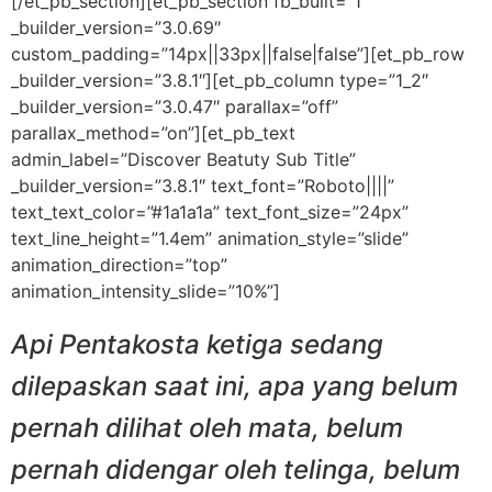
[/et_pb_section][et_pb_section fb_built=”1″
_builder_version=”3.0.69″
custom_padding=”14px||33px||false|false”][et_pb_row
_builder_version=”3.8.1″][et_pb_column type=”1_2″
_builder_version=”3.0.47″ parallax=”off”
parallax_method=”on”][et_pb_text
admin_label=”Discover Beatuty Sub Title”
_builder_version=”3.8.1″ text_font=”Roboto||||”
text_text_color=”#1a1a1a” text_font_size=”24px”
text_line_height=”1.4em” animation_style=”slide”
animation_direction=”top”
animation_intensity_slide=”10%”]
Api Pentakosta ketiga sedang
dilepaskan saat ini, apa yang belum
pernah dilihat oleh mata, belum
pernah didengar oleh telinga, belum