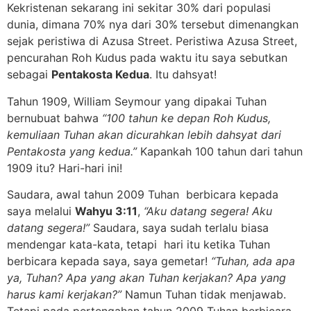
Kekristenan sekarang ini sekitar 30% dari populasi
dunia, dimana 70% nya dari 30% tersebut dimenangkan
sejak peristiwa di Azusa Street. Peristiwa Azusa Street,
pencurahan Roh Kudus pada waktu itu saya sebutkan
sebagai
Pentakosta Kedua
. Itu dahsyat!
Tahun 1909, William Seymour yang dipakai Tuhan
bernubuat bahwa
“100 tahun ke depan Roh Kudus,
kemuliaan Tuhan akan dicurahkan lebih dahsyat dari
Pentakosta yang kedua.”
Kapankah 100 tahun dari tahun
1909 itu? Hari-hari ini!
Saudara, awal tahun 2009 Tuhan berbicara kepada
saya melalui
Wahyu 3:11
,
“Aku datang segera! Aku
datang segera!”
Saudara, saya sudah terlalu biasa
mendengar kata-kata, tetapi hari itu ketika Tuhan
berbicara kepada saya, saya gemetar!
“Tuhan, ada apa
ya, Tuhan? Apa yang akan Tuhan kerjakan? Apa yang
harus kami kerjakan?”
Namun Tuhan tidak menjawab.
Tetapi pada pertengahan tahun 2009 Tuhan berbicara