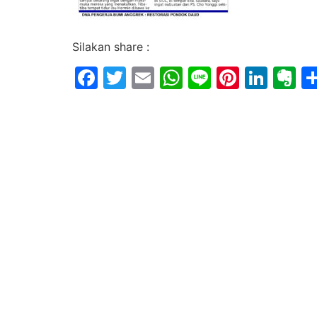
Silakan share :
Facebook
Twitter
Email
WhatsApp
Line
Pintere
Link
E