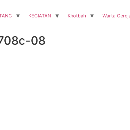
TANG
KEGIATAN
Khotbah
Warta Gerej
0708c-08