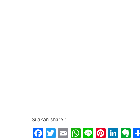
Silakan share :
Facebook
Twitter
Email
WhatsApp
Line
Pintere
Link
E