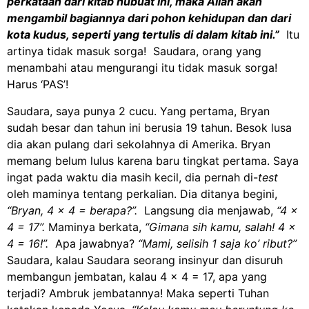
perkataan dari kitab nubuat ini, maka Allah akan
mengambil bagiannya dari pohon kehidupan dan dari
kota kudus, seperti yang tertulis di dalam kitab ini.”
Itu
artinya tidak masuk sorga! Saudara, orang yang
menambahi atau mengurangi itu tidak masuk sorga!
Harus ‘PAS’!
Saudara, saya punya 2 cucu. Yang pertama, Bryan
sudah besar dan tahun ini berusia 19 tahun. Besok lusa
dia akan pulang dari sekolahnya di Amerika. Bryan
memang belum lulus karena baru tingkat pertama. Saya
ingat pada waktu dia masih kecil, dia pernah di-
test
oleh maminya tentang perkalian. Dia ditanya begini,
“Bryan, 4 x 4 = berapa?”.
Langsung dia menjawab,
“4 x
4 = 17”.
Maminya berkata,
“Gimana sih kamu, salah! 4 x
4 = 16!”.
Apa jawabnya?
“Mami, selisih 1 saja ko’ ribut?”
Saudara, kalau Saudara seorang insinyur dan disuruh
membangun jembatan, kalau 4 x 4 = 17, apa yang
terjadi? Ambruk jembatannya! Maka seperti Tuhan