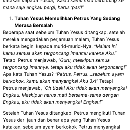
katakan kepada Yosua,
“Kalau kamu mau beruntung ke
mana saja engkau pergi, harus ‘pas’!”
Tuhan Yesus Memulihkan Petrus Yang Sedang
Merasa Bersalah
Beberapa saat sebelum Tuhan Yesus ditangkap, setelah
mereka mengadakan perjamuan malam, Tuhan Yesus
berkata begini kepada murid-murid-Nya,
“Malam ini
kamu semua akan tergoncang imanmu karena Aku.”
Tetapi Petrus menjawab,
“Guru, meskipun semua
tergoncang imannya, tetapi aku tidak akan tergoncang!”
Apa kata Tuhan Yesus?
“Petrus, Petrus….sebelum ayam
berkokok, kamu akan menyangkal Aku 3x!”
Tetapi
Petrus menjawab,
“Oh tidak! Aku tidak akan menyangkal
Engkau. Meskipun harus mati bersama-sama dengan
Engkau, aku tidak akan menyangkal Engkau!”
Setelah Tuhan Yesus ditangkap, Petrus mengikuti Tuhan
Yesus dari jauh dan benar apa yang Tuhan Yesus
katakan, sebelum ayam berkokok Petrus menyangkal