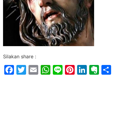
Silakan share :
Facebook
Twitter
Email
WhatsApp
Line
Pinterest
LinkedIn
Evernot
Shar