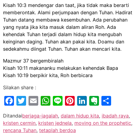
Kisah 10:3 mendengar dan taat, jika tidak maka berarti
memberontak. Alami perjumpaan dengan Tuhan. Hadirat
Tuhan datang membawa kesembuhan. Ada perubahan
yang nyata jika kita masuk dalam aliran Roh. Ada
kehendak Tuhan terjadi dalam hidup kita mengubah
keinginan daging. Tuhan akan pakai kita. Doamu dan
sedekahmu diingat Tuhan. Tuhan akan mencari kita.
Mazmur 37 bergembiralah
Kisah 10:11 makananku melakukan kehendak Bapa
Kisah 10:19 berpikir kita, Roh berbicara
Silakan share :
Facebook
Twitter
Email
WhatsApp
Line
Pinterest
LinkedIn
Evernot
Shar
Ditandai
berjaga-jagalah
,
dalam hidup kita
,
ibadah raya
,
kristen cermin
,
kristen jednela
,
moving on the prophetic
,
rencana Tuhan
,
tetaplah berdoa