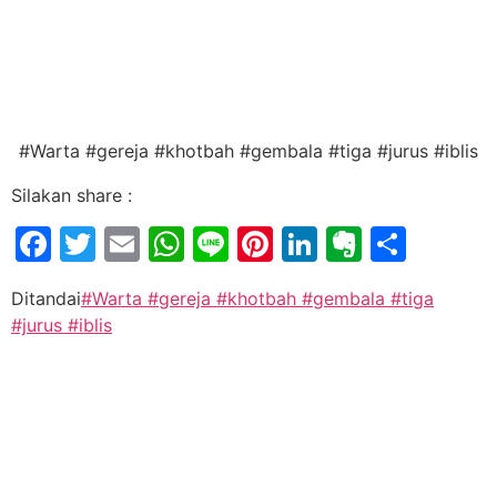
#Warta #gereja #khotbah #gembala #tiga #jurus #iblis
Silakan share :
Facebook
Twitter
Email
WhatsApp
Line
Pinterest
LinkedIn
Evernot
Shar
Ditandai
#Warta #gereja #khotbah #gembala #tiga
#jurus #iblis