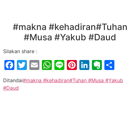
#makna #kehadiran#Tuhan
#Musa #Yakub #Daud
Silakan share :
Facebook
Twitter
Email
WhatsApp
Line
Pinterest
LinkedIn
Evernot
Shar
Ditandai
#makna #kehadiran#Tuhan #Musa #Yakub
#Daud