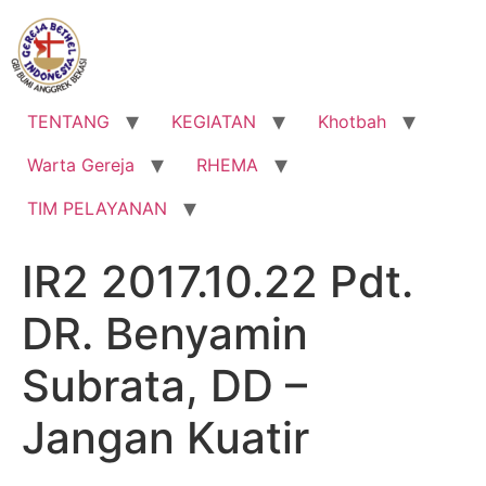
Lewati
ke
konten
TENTANG
KEGIATAN
Khotbah
Warta Gereja
RHEMA
TIM PELAYANAN
IR2 2017.10.22 Pdt.
DR. Benyamin
Subrata, DD –
Jangan Kuatir