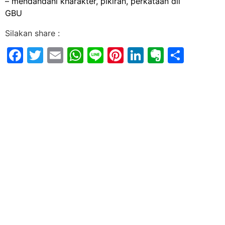
– mendandani kharakter, pikiran, perkataan dll
GBU
Silakan share :
Facebook
Twitter
Email
WhatsApp
Line
Pinterest
LinkedIn
Evernot
Shar