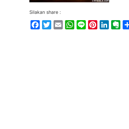
Silakan share :
Facebook
Twitter
Email
WhatsApp
Line
Pintere
Link
E