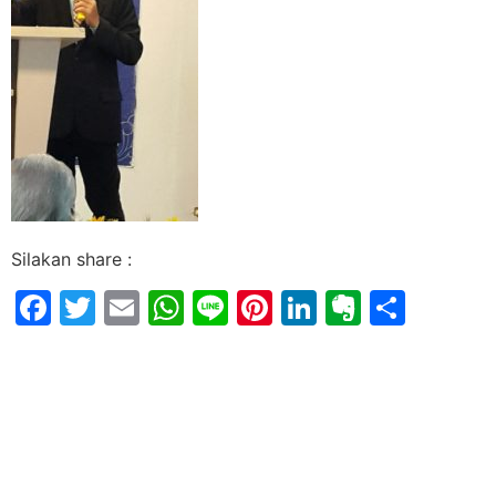
Silakan share :
Facebook
Twitter
Email
WhatsApp
Line
Pinterest
LinkedIn
Evernot
Shar