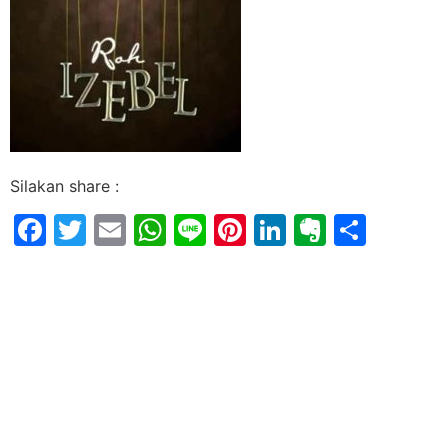
Silakan share :
Facebook
Twitter
Email
WhatsApp
Line
Pinterest
LinkedIn
Evernot
Shar