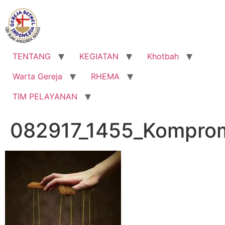
Lewati
ke
konten
TENTANG
KEGIATAN
Khotbah
Warta Gereja
RHEMA
TIM PELAYANAN
082917_1455_Komprom