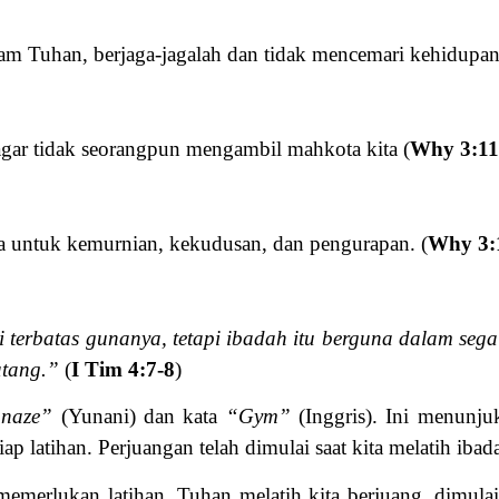
m Tuhan, berjaga-jagalah dan tidak mencemari kehidupan 
agar tidak seorangpun mengambil mahkota kita (
Why 3:11
rga untuk kemurnian, kekudusan, dan pengurapan. (
Why 3:
 terbatas gunanya, tetapi ibadah itu berguna dalam sega
atang.”
(
I Tim 4:7-8
)
naze”
(Yunani) dan kata
“Gym”
(Inggris). Ini menunju
 latihan. Perjuangan telah dimulai saat kita melatih ibada
memerlukan latihan. Tuhan melatih kita berjuang, dimulai