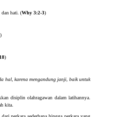
dan hati. (
Why 3:2-3
)
)
18
)
la hal, karena mengandung janji, baik untuk
kkan disiplin olahragawan dalam latihannya.
h kita.
 dari perkara sederhana hingga perkara yang