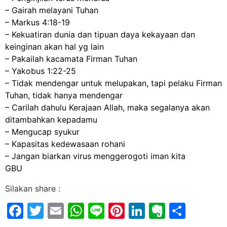
– Gairah melayani Tuhan
– Markus 4:18-19
– Kekuatiran dunia dan tipuan daya kekayaan dan
keinginan akan hal yg lain
– Pakailah kacamata Firman Tuhan
– Yakobus 1:22-25
– Tidak mendengar untuk melupakan, tapi pelaku Firman
Tuhan, tidak hanya mendengar
– Carilah dahulu Kerajaan Allah, maka segalanya akan
ditambahkan kepadamu
– Mengucap syukur
– Kapasitas kedewasaan rohani
– Jangan biarkan virus menggerogoti iman kita
GBU
Silakan share :
Facebook
Twitter
Email
WhatsApp
Line
Pinterest
LinkedIn
Evernot
Shar