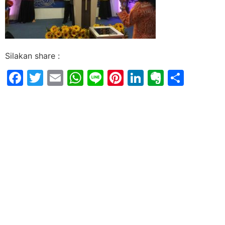
Silakan share :
Facebook
Twitter
Email
WhatsApp
Line
Pinterest
LinkedIn
Evernot
Shar