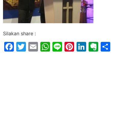
Silakan share :
Facebook
Twitter
Email
WhatsApp
Line
Pinterest
LinkedIn
Evernot
Shar