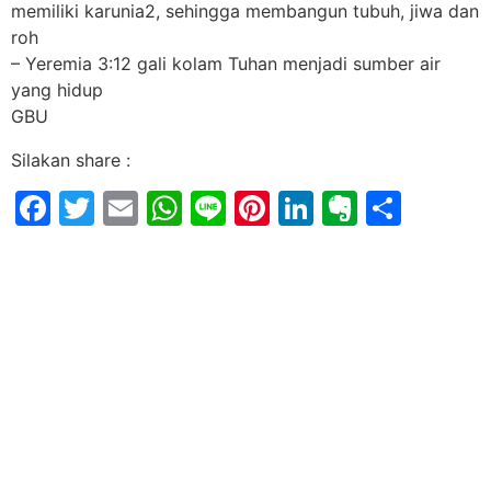
memiliki karunia2, sehingga membangun tubuh, jiwa dan
roh
– Yeremia 3:12 gali kolam Tuhan menjadi sumber air
yang hidup
GBU
Silakan share :
Facebook
Twitter
Email
WhatsApp
Line
Pinterest
LinkedIn
Evernot
Shar