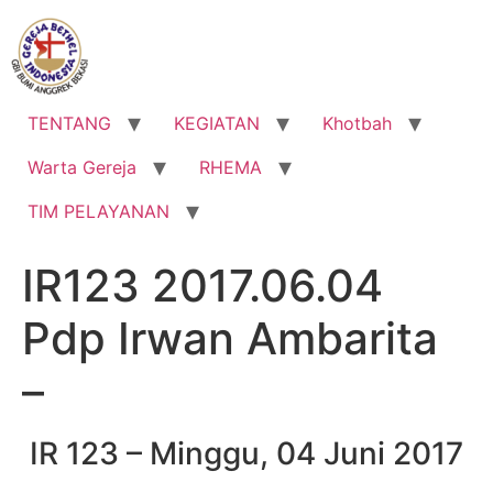
Lewati
ke
konten
TENTANG
KEGIATAN
Khotbah
Warta Gereja
RHEMA
TIM PELAYANAN
IR123 2017.06.04
Pdp Irwan Ambarita
–
IR 123 – Minggu, 04 Juni 2017