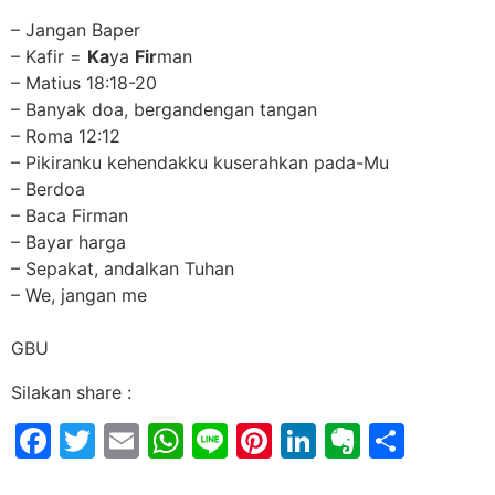
– Jangan Baper
– Kafir =
Ka
ya
Fir
man
– Matius 18:18-20
– Banyak doa, bergandengan tangan
– Roma 12:12
– Pikiranku kehendakku kuserahkan pada-Mu
– Berdoa
– Baca Firman
– Bayar harga
– Sepakat, andalkan Tuhan
– We, jangan me
GBU
Silakan share :
Facebook
Twitter
Email
WhatsApp
Line
Pinterest
LinkedIn
Evernot
Shar