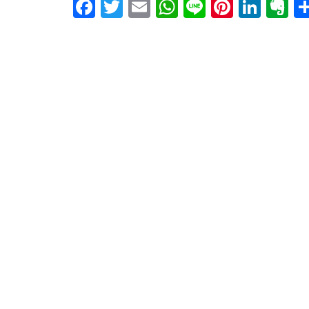
Facebook
Twitter
Email
WhatsApp
Line
Pintere
Link
E