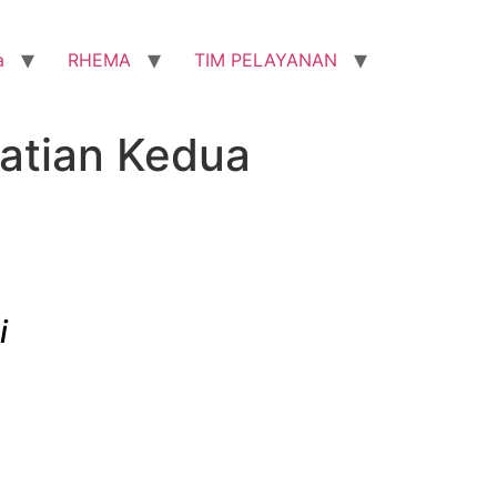
a
RHEMA
TIM PELAYANAN
matian Kedua
i