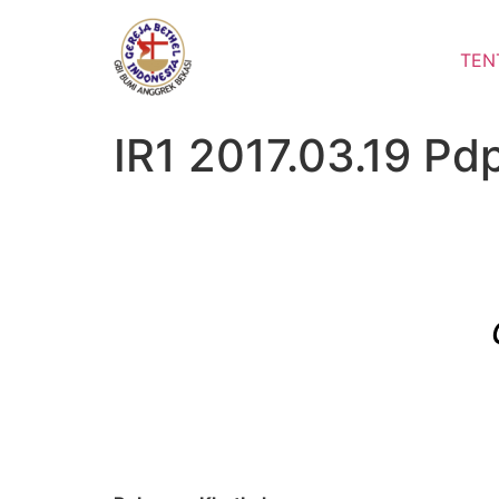
Lewati
ke
TEN
konten
IR1 2017.03.19 Pd