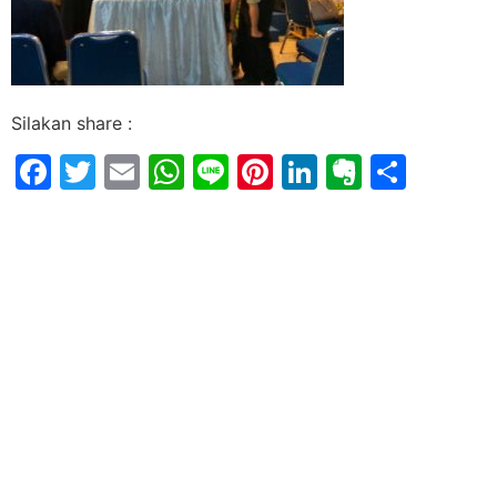
Silakan share :
Facebook
Twitter
Email
WhatsApp
Line
Pinterest
LinkedIn
Evernot
Shar