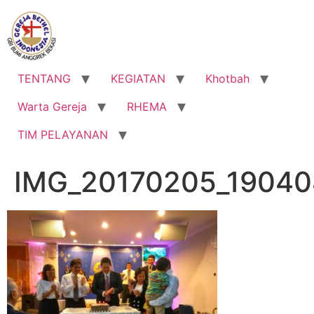
Lewati
ke
konten
TENTANG
KEGIATAN
Khotbah
Warta Gereja
RHEMA
TIM PELAYANAN
IMG_20170205_1904