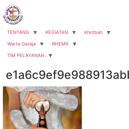
Lewati
ke
konten
TENTANG
KEGIATAN
Khotbah
Warta Gereja
RHEMA
TIM PELAYANAN
e1a6c9ef9e988913ab