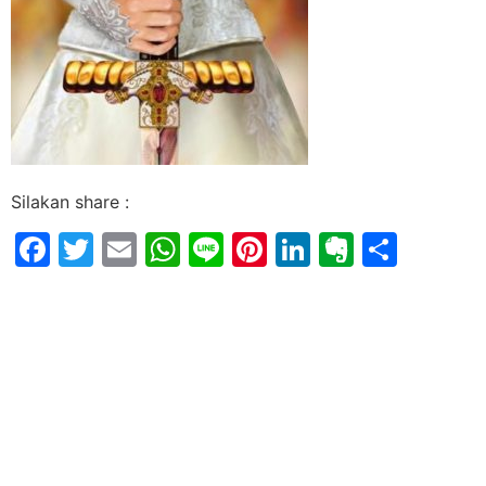
Silakan share :
Facebook
Twitter
Email
WhatsApp
Line
Pinterest
LinkedIn
Evernot
Shar