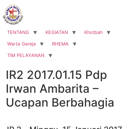
Lewati
ke
konten
TENTANG
KEGIATAN
Khotbah
Warta Gereja
RHEMA
TIM PELAYANAN
IR2 2017.01.15 Pdp
Irwan Ambarita –
Ucapan Berbahagia