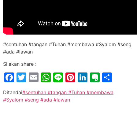
#sentuhan #tangan #Tuhan #membawa #Syalom #seng
#ada #lawan
Silakan share :
Facebook
Twitter
Email
WhatsApp
Line
Pinterest
LinkedIn
Evernot
Shar
Ditandai
#sentuhan #tangan #Tuhan #membawa
#Syalom #seng #ada #lawan