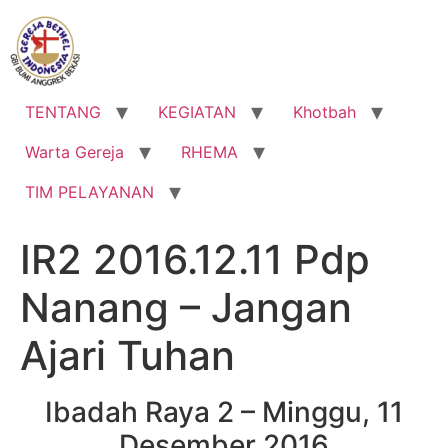
Lewati
ke
konten
TENTANG
KEGIATAN
Khotbah
Warta Gereja
RHEMA
TIM PELAYANAN
IR2 2016.12.11 Pdp
Nanang – Jangan
Ajari Tuhan
Ibadah Raya 2 – Minggu, 11
Desember 2016