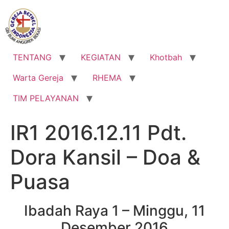
Lewati
ke
konten
TENTANG
KEGIATAN
Khotbah
Warta Gereja
RHEMA
TIM PELAYANAN
IR1 2016.12.11 Pdt.
Dora Kansil – Doa &
Puasa
Ibadah Raya 1 – Minggu, 11
Desember 2016