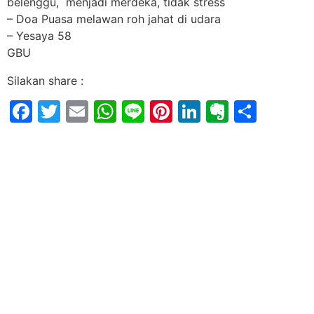
belenggu, menjadi merdeka, tidak stress
– Doa Puasa melawan roh jahat di udara
– Yesaya 58
GBU
Silakan share :
Facebook
Twitter
Email
WhatsApp
Line
Pinterest
LinkedIn
Evernot
Shar