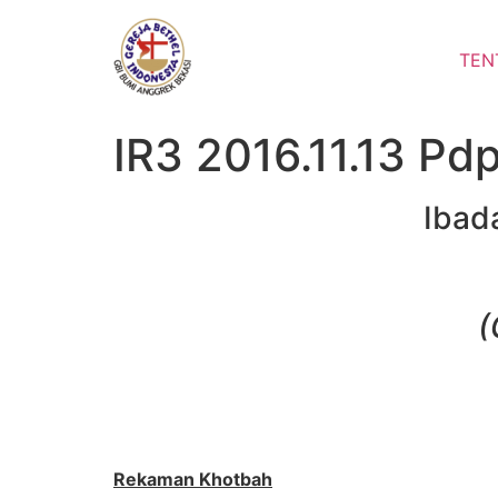
Lewati
ke
TEN
konten
IR3 2016.11.13 Pd
Ibad
(
Rekaman Khotbah