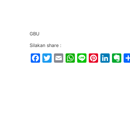
GBU
Silakan share :
Facebook
Twitter
Email
WhatsApp
Line
Pintere
Link
E