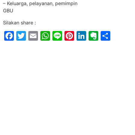
– Keluarga, pelayanan, pemimpin
GBU
Silakan share :
Facebook
Twitter
Email
WhatsApp
Line
Pinterest
LinkedIn
Evernot
Shar