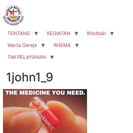
Lewati
ke
konten
TENTANG
KEGIATAN
Khotbah
Warta Gereja
RHEMA
TIM PELAYANAN
1john1_9