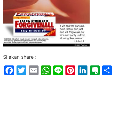
Silakan share :
Facebook
Twitter
Email
WhatsApp
Line
Pinterest
LinkedIn
Evernot
Shar