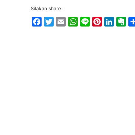
Silakan share :
Facebook
Twitter
Email
WhatsApp
Line
Pintere
Link
E