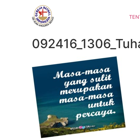
Lewati
ke
TEN
konten
092416_1306_Tuh