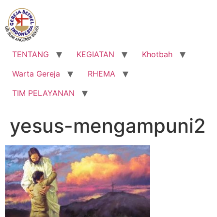
Lewati
ke
konten
TENTANG
KEGIATAN
Khotbah
Warta Gereja
RHEMA
TIM PELAYANAN
yesus-mengampuni2