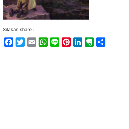
Silakan share :
Facebook
Twitter
Email
WhatsApp
Line
Pinterest
LinkedIn
Evernot
Shar