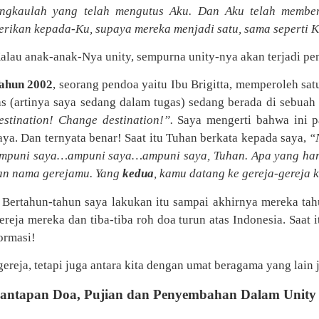
ngkaulah yang telah mengutus Aku. Dan Aku telah membe
erikan kepada-Ku, supaya mereka menjadi satu, sama seperti K
alau anak-anak-Nya unity, sempurna unity-nya akan terjadi pe
ahun 2002
, seorang pendoa yaitu Ibu Brigitta, memperoleh sa
as (artinya saya sedang dalam tugas) sedang berada di sebuah s
estination! Change destination!”.
Saya mengerti bahwa ini p
aya. Dan ternyata benar! Saat itu Tuhan berkata kepada saya,
“
mpuni saya…ampuni saya…ampuni saya, Tuhan. Apa yang har
an nama gerejamu. Yang
kedua
, kamu datang ke gereja-gerej
! Bertahun-tahun saya lakukan itu sampai akhirnya mereka tah
gereja mereka dan tiba-tiba roh doa turun atas Indonesia. Sa
ormasi!
gereja, tetapi juga antara kita dengan umat beragama yang lain
mantapan Doa, Pujian dan Penyembahan Dalam Unity