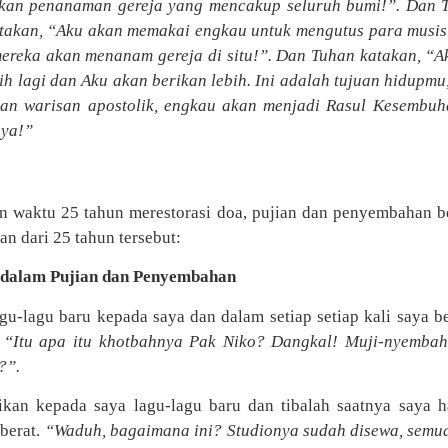
kan penanaman gereja yang mencakup seluruh bumi!”. Dan 
kan, “Aku akan memakai engkau untuk mengutus para musisi 
mereka akan menanam gereja di situ!”. Dan Tuhan katakan, 
h lagi dan Aku akan berikan lebih. Ini adalah tujuan hidupmu
kan warisan apostolik, engkau akan menjadi Rasul Kesembu
uya!”
n waktu 25 tahun merestorasi doa, pujian dan penyembahan b
n dari 25 tahun tersebut:
i dalam Pujian dan Penyembahan
gu-lagu baru kepada saya dan dalam setiap setiap kali saya b
,
“Itu apa itu khotbahnya Pak Niko? Dangkal! Muji-nyemba
?”.
an kepada saya lagu-lagu baru dan tibalah saatnya saya h
 berat.
“Waduh, bagaimana ini? Studionya sudah disewa, semua