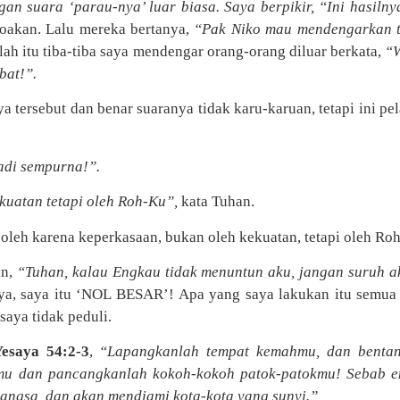
gan suara ‘parau-nya’ luar biasa. Saya berpikir, “Ini hasilny
doakan. Lalu mereka bertanya,
“Pak Niko mau mendengarkan t
telah itu tiba-tiba saya mendengar orang-orang diluar berkata,
“W
bat!”.
 tersebut dan benar suaranya tidak karu-karuan, tetapi ini p
adi sempurna!”.
uatan tetapi oleh Roh-Ku”,
kata Tuhan.
leh karena keperkasaan, bukan oleh kekuatan, tetapi oleh Ro
an,
“Tuhan, kalau Engkau tidak menuntun aku, jangan suruh a
ya, saya itu ‘NOL BESAR’! Apa yang saya lakukan itu semu
saya tidak peduli.
Yesaya 54:2-3
,
“Lapangkanlah tempat kemahmu, dan bentan
hmu dan pancangkanlah kokoh-kokoh patok-patokmu! Sebab e
ngsa, dan akan mendiami kota-kota yang sunyi.”