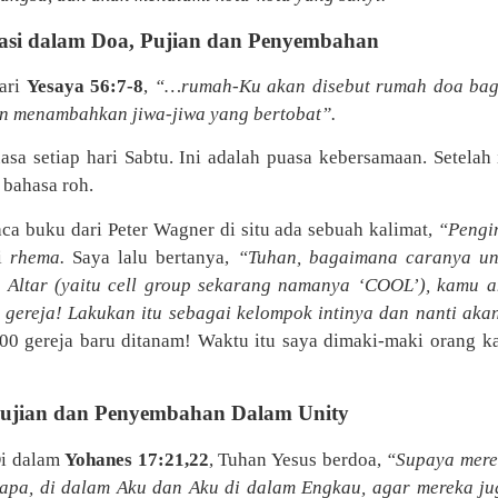
rasi dalam Doa, Pujian dan Penyembahan
ari
Yesaya 56:7-8
,
“…rumah-Ku akan disebut rumah doa bag
an menambahkan jiwa-jiwa yang bertobat”.
sa setiap hari Sabtu. Ini adalah puasa kebersamaan. Setelah 
 bahasa roh.
ca buku dari Peter Wagner di situ ada sebuah kalimat,
“Pengi
di
rhema.
Saya lalu bertanya,
“Tuhan, bagaimana caranya u
Altar (yaitu cell group sekarang namanya ‘COOL’), kamu am
di gereja! Lakukan itu sebagai kelompok intinya dan nanti ak
00 gereja baru ditanam! Waktu itu saya dimaki-maki orang k
 Pujian dan Penyembahan Dalam Unity
i dalam
Yohanes 17:21,22
, Tuhan Yesus berdoa,
“Supaya merek
apa, di dalam Aku dan Aku di dalam Engkau, agar mereka ju