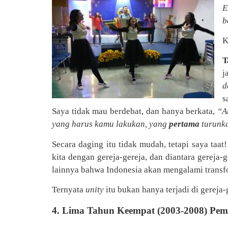
E
b
K
T
j
d
s
Saya tidak mau berdebat, dan hanya berkata,
“A
yang harus kamu lakukan, yang
pertama
turunk
Secara daging itu tidak mudah, tetapi saya taat
kita dengan gereja-gereja, dan diantara gereja-
lainnya bahwa Indonesia akan mengalami transf
Ternyata
unity
itu bukan hanya terjadi di gereja-
4. Lima Tahun Keempat (2003-2008) Pe