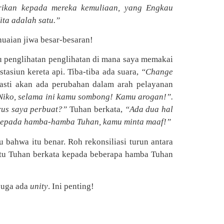
rikan kepada mereka kemuliaan, yang Engkau
ita adalah satu.”
nuaian jiwa besar-besaran!
tu penglihatan penglihatan di mana saya memakai
tasiun kereta api. Tiba-tiba ada suara,
“Change
asti akan ada perubahan dalam arah pelayanan
Niko, selama ini kamu sombong! Kamu arogan!”.
us saya perbuat?”
Tuhan berkata,
“Ada dua hal
a kepada hamba-hamba Tuhan, kamu minta maaf!”
u bahwa itu benar. Roh rekonsiliasi turun antara
at itu Tuhan berkata kepada beberapa hamba Tuhan
 juga ada
unity
. Ini penting!