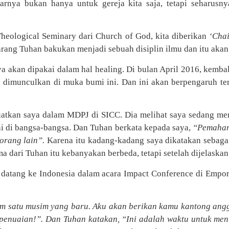
rnya bukan hanya untuk gereja kita saja, tetapi seharus
Theological Seminary dari Church of God, kita diberikan
‘Chai
arang Tuhan bakukan menjadi sebuah disiplin ilmu dan itu akan 
akan dipakai dalam hal healing. Di bulan April 2016, kembal
n dimunculkan di muka bumi ini. Dan ini akan berpengaruh te
tkan saya dalam MDPJ di SICC. Dia melihat saya sedang mem
i di bangsa-bangsa. Dan Tuhan berkata kepada saya,
“Pemaham
 orang lain”.
Karena itu kadang-kadang saya dikatakan sebagai
dari Tuhan itu kebanyakan berbeda, tetapi setelah dijelaskan
datang ke Indonesia dalam acara Impact Conference di Empor
 satu musim yang baru. Aku akan berikan kamu kantong angg
u penuaian!”. Dan Tuhan katakan, “Ini adalah waktu untuk me