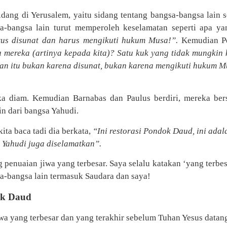
dang di Yerusalem, yaitu sidang tentang bangsa-bangsa lain s
sa-bangsa lain turut memperoleh keselamatan seperti apa y
rus disunat dan harus mengikuti hukum Musa!”.
Kemudian Pe
ereka (artinya kepada kita)? Satu kuk yang tidak mungkin ki
an itu bukan karena disunat, bukan karena mengikuti hukum M
reka diam. Kemudian Barnabas dan Paulus berdiri, mereka b
n dari bangsa Yahudi.
ita baca tadi dia berkata,
“Ini restorasi Pondok Daud, ini ada
a Yahudi juga diselamatkan”.
g penuaian jiwa yang terbesar. Saya selalu katakan ‘yang ter
sa-bangsa lain termasuk Saudara dan saya!
ok Daud
wa yang terbesar dan yang terakhir sebelum Tuhan Yesus datan