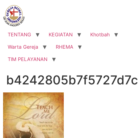
Lewati
ke
konten
TENTANG
KEGIATAN
Khotbah
Warta Gereja
RHEMA
TIM PELAYANAN
b4242805b7f5727d7