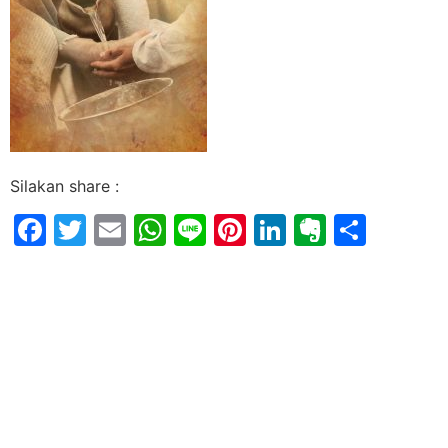
Silakan share :
Facebook
Twitter
Email
WhatsApp
Line
Pinterest
LinkedIn
Evernot
Shar