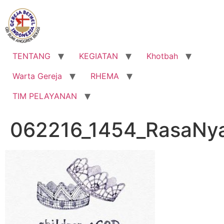
Lewati
ke
konten
TENTANG
KEGIATAN
Khotbah
Warta Gereja
RHEMA
TIM PELAYANAN
062216_1454_RasaNy