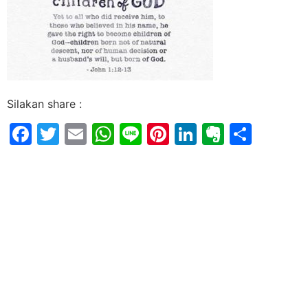
Silakan share :
Facebook
Twitter
Email
WhatsApp
Line
Pinterest
LinkedIn
Evernot
Shar