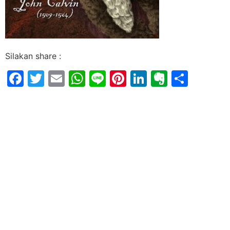
Silakan share :
Facebook
Twitter
Email
WhatsApp
Line
Pinterest
LinkedIn
Evernot
Shar