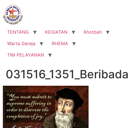
Lewati
ke
konten
TENTANG
KEGIATAN
Khotbah
Warta Gereja
RHEMA
TIM PELAYANAN
031516_1351_Beribada