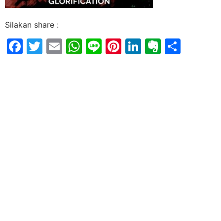
Silakan share :
Facebook
Twitter
Email
WhatsApp
Line
Pinterest
LinkedIn
Evernot
Shar