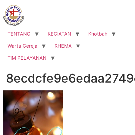
Lewati
ke
konten
TENTANG
KEGIATAN
Khotbah
Warta Gereja
RHEMA
TIM PELAYANAN
8ecdcfe9e6edaa274