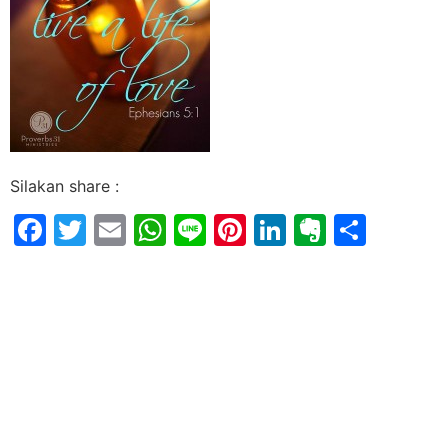
Silakan share :
Facebook
Twitter
Email
WhatsApp
Line
Pinterest
LinkedIn
Evernot
Shar