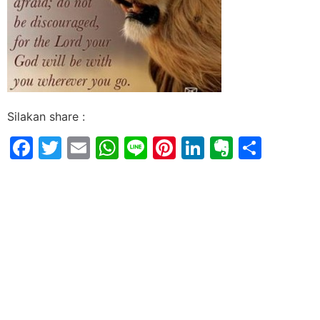
Silakan share :
Facebook
Twitter
Email
WhatsApp
Line
Pinterest
LinkedIn
Evernot
Shar