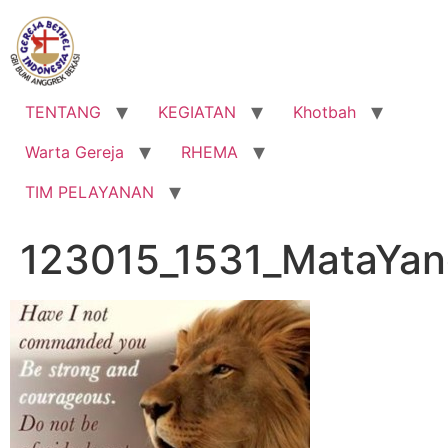
Lewati
ke
konten
TENTANG
KEGIATAN
Khotbah
Warta Gereja
RHEMA
TIM PELAYANAN
123015_1531_MataYan