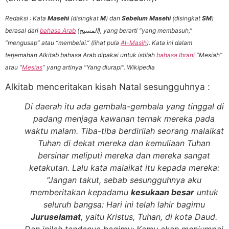
Redaksi : Kata
Masehi
(disingkat
M
) dan
Sebelum Masehi
(disingkat
SM
)
berasal dari
bahasa Arab
(
), yang berarti “yang membasuh,”
المسيح
“mengusap” atau “membelai.” (lihat pula
Al-Masih
). Kata ini dalam
terjemahan Alkitab bahasa Arab dipakai untuk istilah
bahasa Ibrani
“Mesiah”
atau “
Mesias
” yang artinya “Yang diurapi”. Wikipedia
Alkitab menceritakan kisah Natal sesungguhnya :
Di daerah itu ada gembala-gembala yang tinggal di
padang menjaga kawanan ternak mereka pada
waktu malam. Tiba-tiba berdirilah seorang malaikat
Tuhan di dekat mereka dan kemuliaan Tuhan
bersinar meliputi mereka dan mereka sangat
ketakutan. Lalu kata malaikat itu kepada mereka:
“Jangan takut, sebab sesungguhnya aku
memberitakan kepadamu
kesukaan besar
untuk
seluruh bangsa: Hari ini telah lahir bagimu
Juruselamat
, yaitu Kristus, Tuhan, di kota Daud.