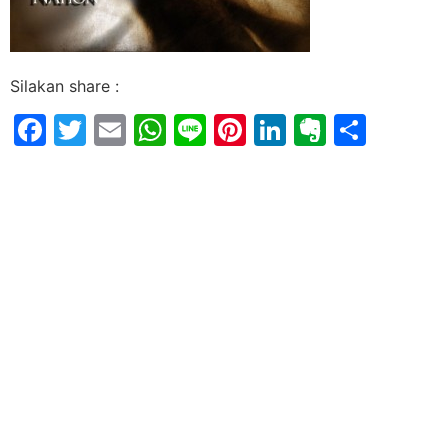
Silakan share :
Facebook
Twitter
Email
WhatsApp
Line
Pinterest
LinkedIn
Evernot
Shar