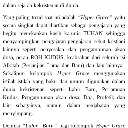
dalam sejarah kekristenan di dunia.
Yang paling trend saat ini adalah
“Hyper Grace”
yaitu
secara singkat dapat diartikan sebagai pengajaran yang
begitu menekankan kasih karunia TUHAN sehingga
menyampingkan pengajaran-pengajaran sehat kristiani
lainnya seperti penyesalan dan pengampunan akan
dosa, peran ROH KUDUS, keabsahan dari seluruh isi
Alkitab (Perjanjian Lama dan Baru) dan lain-lainnya.
Sekalipun kelompok
Hyper Grace
menggunakan
istilah-istilah yang baku dan umum digunakan dalam
dunia kekristenan seperti Lahir Baru, Perjamuan
Kudus, Pengampunan akan dosa, Doa, Profetik dan
lain sebagainya, namun dalam penjabaran yang
menyimpang.
Definisi
“Lahir Baru”
bagi kelompok
Hyper Grace