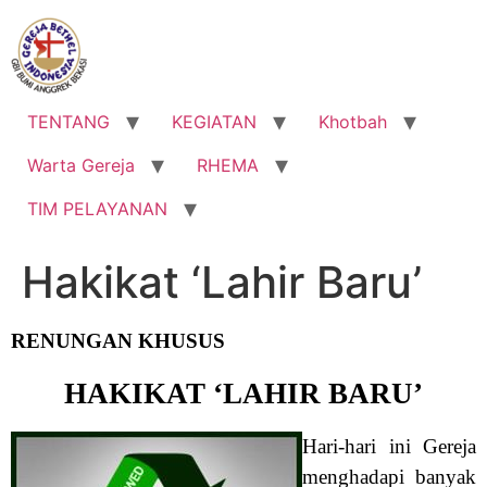
Lewati
ke
konten
TENTANG
KEGIATAN
Khotbah
Warta Gereja
RHEMA
TIM PELAYANAN
Hakikat ‘Lahir Baru’
RENUNGAN KHUSUS
HAKIKAT ‘LAHIR BARU’
Hari-hari ini Gereja
menghadapi banyak