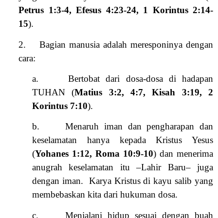
Petrus 1:3-4, Efesus 4:23-24, 1 Korintus 2:14-
15
).
2. Bagian manusia adalah meresponinya dengan
cara:
a. Bertobat dari dosa-dosa di hadapan
TUHAN (
Matius 3:2, 4:7, Kisah 3:19, 2
Korintus 7:10
).
b. Menaruh iman dan pengharapan dan
keselamatan hanya kepada Kristus Yesus
(
Yohanes 1:12, Roma 10:9-10
) dan menerima
anugrah keselamatan itu –Lahir Baru– juga
dengan iman. Karya Kristus di kayu salib yang
membebaskan kita dari hukuman dosa.
c. Menjalani hidup sesuai dengan buah