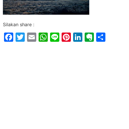
Silakan share :
Facebook
Twitter
Email
WhatsApp
Line
Pinterest
LinkedIn
Evernot
Shar