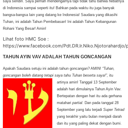
saya sendiri. Saya pernah mendengarnya tapi tidak tahu bahwa hebatnya
di Indonesia sampai seperti itu! Bahkan pada waktu itu juga banyak
bangsa-bangsa lain yang datang ke Indonesia! Saudara yang dikasihi
Tuhan, ini adalah Tahun Pembebasan! Ini adalah Tahun Kebangunan
Rohani Yang Besar! Amin!
Lihat foto HMC Soe :
https://www.facebook.com/Pdt.DR.Ir.Niko.Njotorahardjo/
TAHUN AYIN VAV ADALAH TAHUN GONCANGAN
Apakah Saudara setuju ini adalah tahun goncangan? AMIN!
“Tuhan,
goncangan boleh datang tetapi saya tahu Tuhan beserta saya!”,
itu
artinya amin! Tangga
l 13 September
adalah hari dimulainya Tahun Ayin Vav.
Bertepatan dengan hari itu ada gerhana
matahari
partial
. Dan pada tanggal 28
September yang lalu terjadi
Super Tetrad
yang terakhir yaitu bulan menjadi darah
dan itu yang paling dekat dengan bumi.