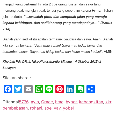
menjadi yang pertama! Ini ada 2 tipe orang Kristen dan saya tahu
memang tidak mungkin tidak terjadi yang seperti ini karena Firman Tuhan
jelas berkata,
“…sesaklah pintu dan sempitlah jalan yang menuju
kepada kehidupan, dan sedikit orang yang mendapatinya…” (Matius
7:14).
Biarlah yang sedikit itu adalah termasuk Saudara dan saya. Amin! Biarlah
kita semua berkata,
“Saya mau Tuhan! Saya mau hidup benar dan
bertambah benar. Saya mau hidup kudus dan hidup makin kudus!”.
AMIN!
Khotbah Pdt. DR. Ir. Niko Njotorahardjo, Minggu – 4 Oktober 2015 di
Senayan.
Silakan share :
Facebook
Twitter
Email
WhatsApp
Line
Pinterest
LinkedIn
Evernot
Shar
Ditandai
5776
,
ayin
,
Grace
,
hmc
,
hyper
,
kebangkitan
,
kkr
,
pembebasan
,
rohani
,
soe
,
vav
,
yobel