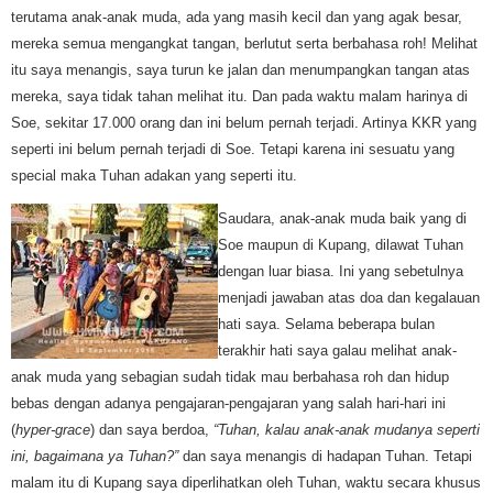
terutama anak-anak muda, ada yang masih kecil dan yang agak besar,
mereka semua mengangkat tangan, berlutut serta berbahasa roh! Melihat
itu saya menangis, saya turun ke jalan dan menumpangkan tangan atas
mereka, saya tidak tahan melihat itu. Dan pada waktu malam harinya di
Soe, sekitar 17.000 orang dan ini belum pernah terjadi. Artinya KKR yang
seperti ini belum pernah terjadi di Soe. Tetapi karena ini sesuatu yang
special maka Tuhan adakan yang seperti itu.
Saudar
a, anak-anak muda baik yang di
Soe maupun di Kupang, dilawat Tuhan
dengan luar biasa. Ini yang sebetulnya
menjadi jawaban atas d
oa dan kegalauan
hati saya. Selama beberapa bulan
terakhir hati saya galau melihat anak-
anak muda yang sebagian sudah tidak mau berbahasa roh dan hidup
bebas dengan adanya pengajaran-pengajaran yang salah hari-hari ini
(
hyper-grace
) dan saya berdoa,
“Tuhan, kalau anak-anak mudanya seperti
ini, bagaimana ya Tuhan?”
dan saya menangis di hadapan Tuhan. Tetapi
malam itu di Kupang saya diperlihatkan oleh Tuhan, waktu secara khusus