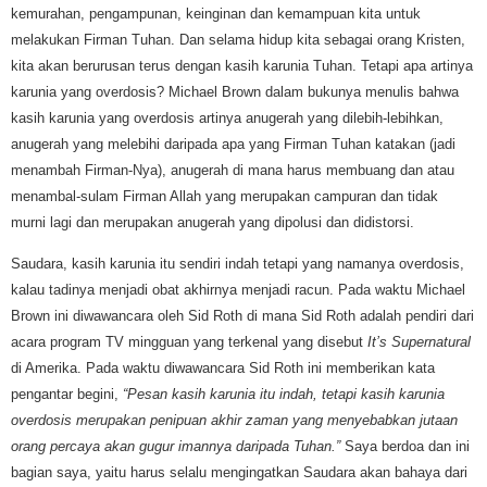
kemurahan, pengampunan, keinginan dan kemampuan kita untuk
melakukan Firman Tuhan. Dan selama hidup kita sebagai orang Kristen,
kita akan berurusan terus dengan kasih karunia Tuhan. Tetapi apa artinya
karunia yang overdosis? Michael Brown dalam bukunya menulis bahwa
kasih karunia yang overdosis artinya anugerah yang dilebih-lebihkan,
anugerah yang melebihi daripada apa yang Firman Tuhan katakan (jadi
menambah Firman-Nya), anugerah di mana harus membuang dan atau
menambal-sulam Firman Allah yang merupakan campuran dan tidak
murni lagi dan merupakan anugerah yang dipolusi dan didistorsi.
Saudara, kasih karunia itu sendiri indah tetapi yang namanya overdosis,
kalau tadinya menjadi obat akhirnya menjadi racun. Pada waktu Michael
Brown ini diwawancara oleh Sid Roth di mana Sid Roth adalah pendiri dari
acara program TV mingguan yang terkenal yang disebut
It’s Supernatural
di Amerika. Pada waktu diwawancara Sid Roth ini memberikan kata
pengantar begini,
“Pesan kasih karunia itu indah, tetapi kasih karunia
overdosis merupakan penipuan akhir zaman yang menyebabkan jutaan
orang percaya akan gugur imannya daripada Tuhan.”
Saya berdoa dan ini
bagian saya, yaitu harus selalu mengingatkan Saudara akan bahaya dari