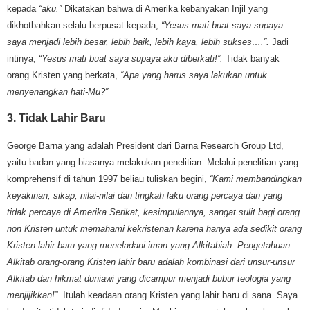
kepada
“aku.”
Dikatakan bahwa di Amerika kebanyakan Injil yang
dikhotbahkan selalu berpusat kepada,
“Yesus mati buat saya supaya
saya menjadi lebih besar, lebih baik, lebih kaya, lebih sukses….”.
Jadi
intinya,
“Yesus mati buat saya supaya aku diberkati!”.
Tidak banyak
orang Kristen yang berkata,
“Apa yang harus saya lakukan untuk
menyenangkan hati-Mu?”
3. Tidak Lahir Baru
George Barna yang adalah President dari Barna Research Group Ltd,
yaitu badan yang biasanya melakukan penelitian. Melalui penelitian yang
komprehensif di tahun 1997 beliau tuliskan begini,
“Kami membandingkan
keyakinan, sikap, nilai-nilai dan tingkah laku orang percaya dan yang
tidak percaya di Amerika Serikat, kesimpulannya, sangat sulit bagi orang
non Kristen untuk memahami kekristenan karena hanya ada sedikit orang
Kristen lahir baru yang meneladani iman yang Alkitabiah. Pengetahuan
Alkitab orang-orang Kristen lahir baru adalah kombinasi dari unsur-unsur
Alkitab dan hikmat duniawi yang dicampur menjadi bubur teologia yang
menjijikkan!”.
Itulah keadaan orang Kristen yang lahir baru di sana. Saya