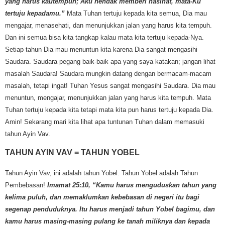
yang harus kautempuh; Aku hendak memberi nasihat, mata-Ku
tertuju kepadamu.”
Mata Tuhan tertuju kepada kita semua, Dia mau
mengajar, menasehati, dan menunjukkan jalan yang harus kita tempuh.
Dan ini semua bisa kita tangkap kalau mata kita tertuju kepada-Nya.
Setiap tahun Dia mau menuntun kita karena Dia sangat mengasihi
Saudara. Saudara pegang baik-baik apa yang saya katakan; jangan lihat
masalah Saudara! Saudara mungkin datang dengan bermacam-macam
masalah, tetapi ingat! Tuhan Yesus sangat mengasihi Saudara. Dia mau
menuntun, mengajar, menunjukkan jalan yang harus kita tempuh. Mata
Tuhan tertuju kepada kita tetapi mata kita pun harus tertuju kepada Dia.
Amin! Sekarang mari kita lihat apa tuntunan Tuhan dalam memasuki
tahun Ayin Vav.
TAHUN AYIN VAV = TAHUN YOBEL
Tahun Ayin Vav, ini adalah tahun Yobel. Tahun Yobel adalah Tahun
Pembebasan!
Imamat 25:10, “Kamu harus menguduskan tahun yang
kelima puluh, dan memaklumkan kebebasan di negeri itu bagi
segenap penduduknya. Itu harus menjadi tahun Yobel bagimu, dan
kamu harus masing-masing pulang ke tanah miliknya dan kepada