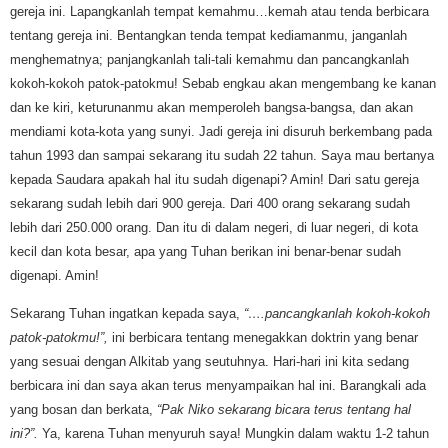
gereja ini. Lapangkanlah tempat kemahmu…kemah atau tenda berbicara
tentang gereja ini. Bentangkan tenda tempat kediamanmu, janganlah
menghematnya; panjangkanlah tali-tali kemahmu dan pancangkanlah
kokoh-kokoh patok-patokmu! Sebab engkau akan mengembang ke kanan
dan ke kiri, keturunanmu akan memperoleh bangsa-bangsa, dan akan
mendiami kota-kota yang sunyi. Jadi gereja ini disuruh berkembang pada
tahun 1993 dan sampai sekarang itu sudah 22 tahun. Saya mau bertanya
kepada Saudara apakah hal itu sudah digenapi? Amin! Dari satu gereja
sekarang sudah lebih dari 900 gereja. Dari 400 orang sekarang sudah
lebih dari 250.000 orang. Dan itu di dalam negeri, di luar negeri, di kota
kecil dan kota besar, apa yang Tuhan berikan ini benar-benar sudah
digenapi. Amin!
Sekarang Tuhan ingatkan kepada saya,
“….pancangkanlah kokoh-kokoh
patok-patokmu!”,
ini berbicara tentang menegakkan doktrin yang benar
yang sesuai dengan Alkitab yang seutuhnya. Hari-hari ini kita sedang
berbicara ini dan saya akan terus menyampaikan hal ini. Barangkali ada
yang bosan dan berkata,
“Pak Niko sekarang bicara terus tentang hal
ini?”.
Ya, karena Tuhan menyuruh saya! Mungkin dalam waktu 1-2 tahun