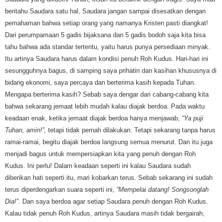
beritahu Saudara satu hal, Saudara jangan sampai disesatkan dengan
pemahaman bahwa setiap orang yang namanya Kristen pasti diangkat!
Dari perumpamaan 5 gadis bijaksana dan 5 gadis bodoh saja kita bisa
tahu bahwa ada standar tertentu, yaitu harus punya persediaan minyak.
Itu artinya Saudara harus dalam kondisi penuh Roh Kudus. Hari-hari ini
sesungguhnya bagus, di samping saya prihatin dan kasihan khususnya di
bidang ekonomi, saya percaya dan berterima kasih kepada Tuhan.
Mengapa berterima kasih? Sebab saya dengar dari cabang-cabang kita
bahwa sekarang jemaat lebih mudah kalau diajak berdoa. Pada waktu
keadaan enak, ketika jemaat diajak berdoa hanya menjawab,
“Ya puji
Tuhan, amin!”,
tetapi tidak pernah dilakukan. Tetapi sekarang tanpa harus
ramai-ramai, begitu diajak berdoa langsung semua menurut. Dan itu juga
menjadi bagus untuk mempersiapkan kita yang penuh dengan Roh
Kudus. Ini perlu! Dalam keadaan seperti ini kalau Saudara sudah
diberikan hati seperti itu, mari kobarkan terus. Sebab sekarang ini sudah
terus diperdengarkan suara seperti ini,
“Mempelai datang! Songsonglah
Dia!”.
Dan saya berdoa agar setiap Saudara penuh dengan Roh Kudus.
Kalau tidak penuh Roh Kudus, artinya Saudara masih tidak bergairah,