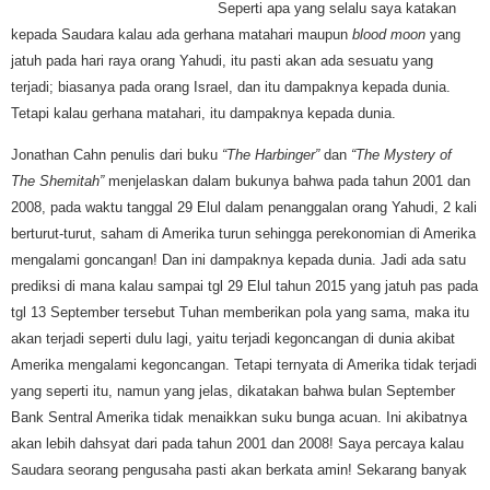
Seperti apa yang selalu saya katakan
kepada Saudara kalau ada gerhana matahari maupun
blood moon
yang
jatuh pada hari raya orang Yahudi, itu pasti akan ada sesuatu yang
terjadi; biasanya pada orang Israel, dan itu dampaknya kepada dunia.
Tetapi kalau gerha
na matahari, itu dampaknya kepada dunia.
Jonathan Cahn penulis dari buku
“The Harbinger”
dan
“The Mystery of
The Shemitah”
menjelaskan dalam bukunya bahwa pada tahun 2001 dan
2008, pada waktu tanggal 29 Elul dalam penanggalan orang Yahudi, 2 kali
berturut-turut, saham di Amerika turun sehingga perekonomian di Amerika
mengalami goncangan! Dan ini dampaknya kepada dunia. Jadi ada satu
prediksi di mana kalau sampai tgl 29 Elul tahun 2015 yang jatuh pas pada
tgl 13 September tersebut Tuhan memberikan pola yang sama, maka itu
akan terjadi seperti dulu lagi, yaitu terjadi kegoncangan di dunia akibat
Amerika mengalami kegoncangan. Tetapi ternyata di Amerika tidak terjadi
yang seperti itu, namun yang jelas, dikatakan bahwa bulan September
Bank Sentral Amerika tidak menaikkan suku bunga acuan. Ini akibatnya
akan lebih dahsyat dari pada tahun 2001 dan 2008! Saya percaya kalau
Saudara seorang pengusaha pasti akan berkata amin! Sekarang banyak