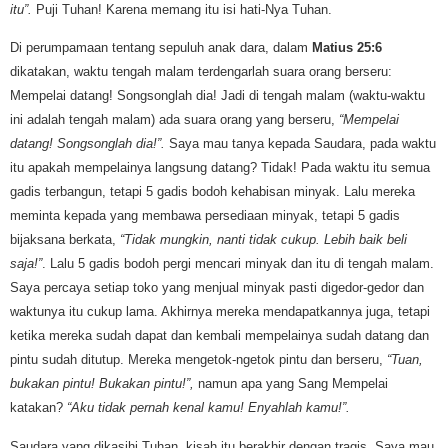
itu”.
Puji Tuhan! Karena memang itu isi hati-Nya Tuhan.
Di perumpamaan tentang sepuluh anak dara, dalam
Matius 25:6
dikatakan, waktu tengah malam terdengarlah suara orang berseru:
Mempelai datang! Songsonglah dia! Jadi di tengah malam (waktu-waktu
ini adalah tengah malam) ada suara orang yang berseru,
“Mempelai
datang! Songsonglah dia!”.
Saya mau tanya kepada Saudara, pada waktu
itu apakah mempelainya langsung datang? Tidak! Pada waktu itu semua
gadis terbangun, tetapi 5 gadis bodoh kehabisan minyak. Lalu mereka
meminta kepada yang membawa persediaan minyak, tetapi 5 gadis
bijaksana berkata,
“Tidak mungkin, nanti tidak cukup. Lebih baik beli
saja!”
. Lalu 5 gadis bodoh pergi mencari minyak dan itu di tengah malam.
Saya percaya setiap toko yang menjual minyak pasti digedor-gedor dan
waktunya itu cukup lama. Akhirnya mereka mendapatkannya juga, tetapi
ketika mereka sudah dapat dan kembali mempelainya sudah datang dan
pintu sudah ditutup. Mereka mengetok-ngetok pintu dan berseru,
“Tuan,
bukakan pintu! Bukakan pintu!”,
namun apa yang Sang Mempelai
katakan?
“Aku tidak pernah kenal kamu! Enyahlah kamu!”.
Saudara yang dikasihi Tuhan, kisah itu berakhir dengan tragis. Saya mau