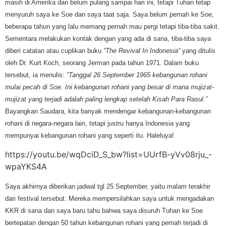
masih di Amerika dan belum pulang sampai hari ini, tetapi Tuhan tetap
menyuruh saya ke Soe dan saya taat saja. Saya belum pernah ke Soe,
beberapa tahun yang lalu memang pernah mau pergi tetapi tiba-tiba sakit.
Sementara melakukan kontak dengan yang ada di sana, tiba-tiba saya
diberi catatan atau cuplikan buku
“The Revival In Indonesia”
yang ditulis
oleh Dr. Kurt Koch, seorang Jerman pada tahun 1971. Dalam buku
tersebut, ia menulis:
“Tanggal 26 September 1965 kebangunan rohani
mulai pecah di Soe. Ini kebangunan rohani yang besar di mana mujizat-
mujizat yang terjadi adalah paling lengkap setelah Kisah Para Rasul.”
Bayangkan Saudara, kita banyak mendengar kebangunan-kebangunan
rohani di negara-negara lain, tetapi justru hanya Indonesia yang
mempunyai kebangunan rohani yang seperti itu. Haleluya!
https://youtu.be/wqDciD_S_bw?list=UUrfB-yVv08rju_-
wpaYKS4A
Saya akhirnya diberikan jadwal tgl 25 September, yaitu malam terakhir
dari festival tersebut. Mereka mempersilahkan saya untuk mengadakan
KKR di sana dan saya baru tahu bahwa saya disuruh Tuhan ke Soe
bertepatan dengan 50 tahun kebangunan rohani yang pernah terjadi di