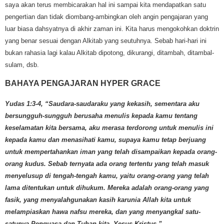
saya akan terus membicarakan hal ini sampai kita mendapatkan satu
pengertian dan tidak diombang-ambingkan oleh angin pengajaran yang
luar biasa dahsyatnya di akhir zaman ini. Kita harus mengokohkan doktrin
yang benar sesuai dengan Alkitab yang seutuhnya. Sebab hari-hari ini
bukan rahasia lagi kalau Alkitab dipotong, dikurangi, ditambah, ditambal-
sulam, dsb.
BAHAYA PENGAJARAN HYPER GRACE
Yudas 1:3-4, “Saudara-saudaraku yang kekasih, sementara aku
bersungguh-sungguh berusaha menulis kepada kamu tentang
keselamatan kita bersama, aku merasa terdorong untuk menulis ini
kepada kamu dan menasihati kamu, supaya kamu tetap berjuang
untuk mempertahankan iman yang telah disampaikan kepada orang-
orang kudus. Sebab ternyata ada orang tertentu yang telah masuk
menyelusup di tengah-tengah kamu, yaitu orang-orang yang telah
lama ditentukan untuk dihukum. Mereka adalah orang-orang yang
fasik, yang menyalahgunakan kasih karunia Allah kita untuk
melampiaskan hawa nafsu mereka, dan yang menyangkal satu-
satunya Penguasa dan Tuhan kita, Yesus Kristus.”