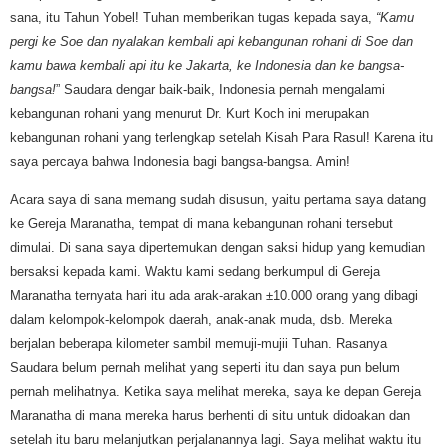
sana, itu Tahun Yobel! Tuhan memberikan tugas kepada saya,
“Kamu
pergi ke Soe dan nyalakan kembali api kebangunan rohani di Soe dan
kamu bawa kembali api itu ke Jakarta, ke Indonesia dan ke bangsa-
bangsa!
” Saudara dengar baik-baik, Indonesia pernah mengalami
kebangunan rohani yang menurut Dr. Kurt Koch ini merupakan
kebangunan rohani yang terlengkap setelah Kisah Para Rasul! Karena itu
saya percaya bahwa Indonesia bagi bangsa-bangsa. Amin!
Acara saya di sana memang sudah disusun, yaitu pertama saya datang
ke Gereja Maranatha, tempat di mana kebangunan rohani tersebut
dimulai. Di sana saya dipertemukan dengan saksi hidup yang kemudian
bersaksi kepada kami. Waktu kami sedang berkumpul di Gereja
Maranatha ternyata hari itu ada arak-arakan ±10.000 orang yang dibagi
dalam kelompok-kelompok daerah, anak-anak muda, dsb. Mereka
berjalan beberapa kilometer sambil memuji-mujii Tuhan. Rasanya
Saudara belum pernah melihat yang seperti itu dan saya pun belum
pernah melihatnya. Ketika saya melihat mereka, saya ke depan Gereja
Maranatha di mana mereka harus berhenti di situ untuk didoakan dan
setelah itu baru melanjutkan perjalanannya lagi. Saya melihat waktu itu