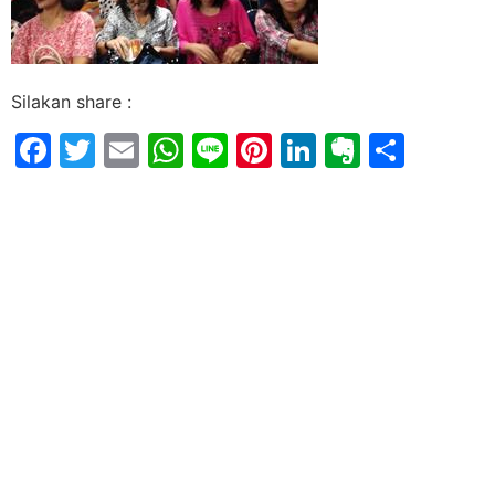
Silakan share :
Facebook
Twitter
Email
WhatsApp
Line
Pinterest
LinkedIn
Evernot
Shar