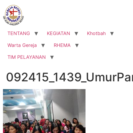
Lewati
ke
konten
TENTANG
KEGIATAN
Khotbah
Warta Gereja
RHEMA
TIM PELAYANAN
092415_1439_UmurPan