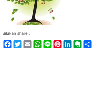
Silakan share :
Facebook
Twitter
Email
WhatsApp
Line
Pinterest
LinkedIn
Evernot
Shar