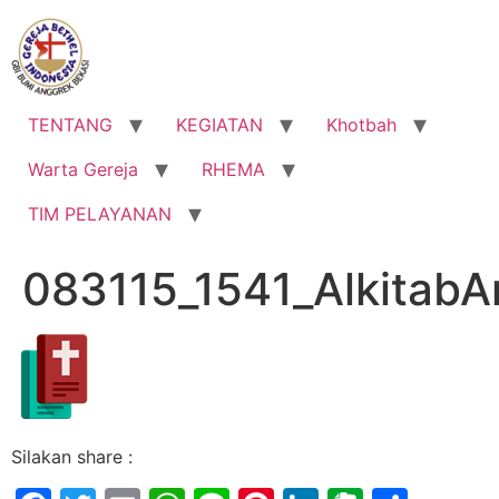
Lewati
ke
konten
TENTANG
KEGIATAN
Khotbah
Warta Gereja
RHEMA
TIM PELAYANAN
083115_1541_AlkitabA
Silakan share :