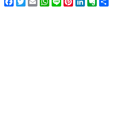
Facebook
Twitter
Email
WhatsApp
Line
Pinterest
LinkedIn
Evernot
Shar